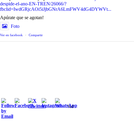
despide-el-ano-EN-TREN/26066/?
fbclid=IwdGRjcAOi5iJjbGNrA6LmFWV4dG4DYWVt...
Apúrate que se agotan!
Foto
Ver en facebook
·
Compartir
%d