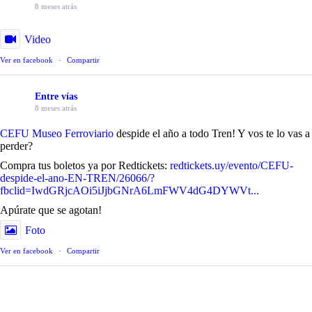
8 meses atrás
Video
Ver en facebook
·
Compartir
Entre vías
8 meses atrás
CEFU Museo Ferroviario
despide el año a todo Tren! Y vos te lo vas a
perder?
Compra tus boletos ya por Redtickets:
redtickets.uy/evento/CEFU-
despide-el-ano-EN-TREN/26066/?
fbclid=IwdGRjcAOi5iJjbGNrA6LmFWV4dG4DYWVt...
Apúrate que se agotan!
Foto
Ver en facebook
·
Compartir