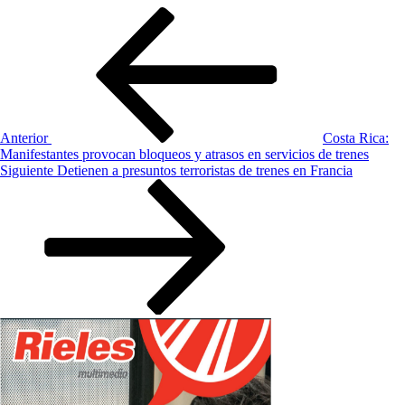
Navegación
Entrada
anterior:
de
entradas
Anterior
Costa Rica:
Manifestantes provocan bloqueos y atrasos en servicios de trenes
Siguiente
Siguiente
Detienen a presuntos terroristas de trenes en Francia
entrada