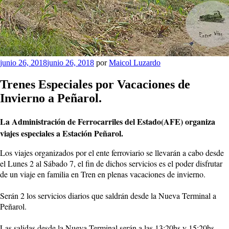
Publicado
junio 26, 2018
junio 26, 2018
por
Maicol Luzardo
el
Trenes Especiales por Vacaciones de
Invierno a Peñarol.
La Administración de Ferrocarriles del Estado(AFE) organiza
viajes especiales a Estación Peñarol.
Los viajes organizados por el ente ferroviario se llevarán a cabo desde
el Lunes 2 al Sábado 7, el fin de dichos servicios es el poder disfrutar
de un viaje en familia en Tren en plenas vacaciones de invierno.
Serán 2 los servicios diarios que saldrán desde la Nueva Terminal a
Peñarol.
Las salidas desde la Nueva Terminal serán a las 13:20hs y 15:20hs