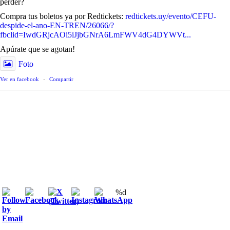
perder?
Compra tus boletos ya por Redtickets:
redtickets.uy/evento/CEFU-
despide-el-ano-EN-TREN/26066/?
fbclid=IwdGRjcAOi5iJjbGNrA6LmFWV4dG4DYWVt...
Apúrate que se agotan!
Foto
Ver en facebook
·
Compartir
%d