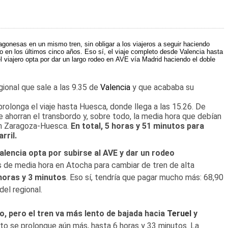
ragonesas en un mismo tren, sin obligar a los viajeros a seguir haciendo
en los últimos cinco años. Eso sí, el viaje completo desde Valencia hasta
 viajero opta por dar un largo rodeo en
AVE
vía Madrid haciendo el doble
ional que sale a las 9.35 de
Valencia
y que acababa su
prolonga el viaje hasta Huesca, donde llega a las 15.26. De
e ahorran el transbordo y, sobre todo, la media hora que debían
ren Zaragoza-Huesca.
En total, 5 horas y 51 minutos para
rril.
alencia opta por subirse al AVE y dar un rodeo
 de media hora en Atocha para cambiar de tren de alta
 horas y 3 minutos
. Eso sí, tendría que pagar mucho más: 68,90
del regional.
, pero el tren va más lento de bajada hacia
Teruel
y
cto se prolongue aún más, hasta 6 horas y 33 minutos. La