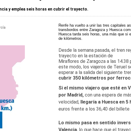
ncia y emplea seis horas en cubrir el trayecto.
Renfe ha vuelto a unir las tres capitales a
rcía
transbordos entre
Zaragoza
y
Huesca
como 
Huesca tarda seis horas, una más que si el
de kilómetros.
Desde la semana pasada, el tren reg
trayecto en la estación de
Miraflores de Zaragoza a las 14.38 
este modo, los viajeros de Teruel s
esperar a la salida del siguiente t
cubrir 350 kilómetros por ferroca
Si el mismo viajero que esté en V
por
Madrid
,
con una espera de más
velocidad,
llegaría a Huesca en 5
euros frente a los 36,40 del billete 
Lo mismo pasa en sentido inverso
Valencia
, lo que hace que el traye