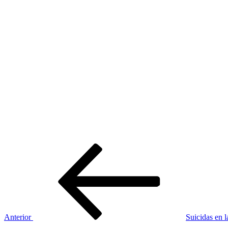
Navegación
Entrada
anterior:
de
entradas
Anterior
Suicidas en l
Siguiente