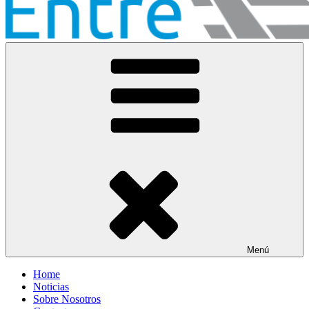
Entre Vías
Información ferroviaria
Menú
Home
Noticias
Sobre Nosotros