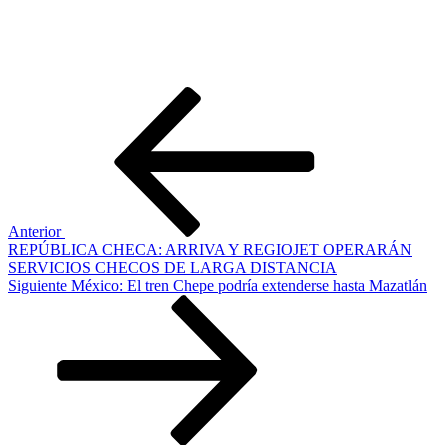
Navegación
Entrada
anterior:
de
entradas
Anterior
REPÚBLICA CHECA: ARRIVA Y REGIOJET OPERARÁN
SERVICIOS CHECOS DE LARGA DISTANCIA
Siguiente
Siguiente
México: El tren Chepe podría extenderse hasta Mazatlán
entrada