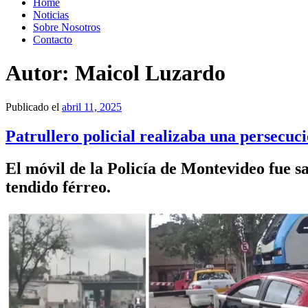
Home
Noticias
Sobre Nosotros
Contacto
Autor:
Maicol Luzardo
Publicado el
abril 11, 2025
Patrullero policial realizaba una persecuci
El móvil de la Policía de Montevideo fue sa
tendido férreo.