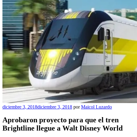
Publicado
diciembre 3, 2018
diciembre 3, 2018
por
Maicol Luzardo
el
Aprobaron proyecto para que el tren
Brightline llegue a Walt Disney World