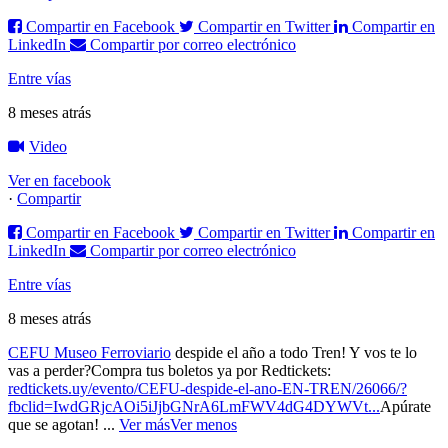
Compartir en Facebook
Compartir en Twitter
Compartir en
LinkedIn
Compartir por correo electrónico
Entre vías
8 meses atrás
Video
Ver en facebook
·
Compartir
Compartir en Facebook
Compartir en Twitter
Compartir en
LinkedIn
Compartir por correo electrónico
Entre vías
8 meses atrás
CEFU Museo Ferroviario
despide el año a todo Tren! Y vos te lo
vas a perder?
Compra tus boletos ya por Redtickets:
redtickets.uy/evento/CEFU-despide-el-ano-EN-TREN/26066/?
fbclid=IwdGRjcAOi5iJjbGNrA6LmFWV4dG4DYWVt...
Apúrate
que se agotan!
...
Ver más
Ver menos