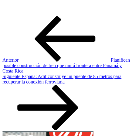
Navegación
Entrada
anterior:
de
entradas
Anterior
Planifican
posible construcción de tren que unirá frontera entre Panamá y
Costa Rica
Siguiente
Siguiente
España: Adif construye un puente de 85 metros para
entrada
recuperar la conexión ferroviaria