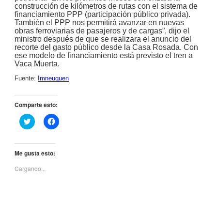
construcción de kilómetros de rutas con el sistema de
financiamiento PPP (participación público privada).
También el PPP nos permitirá avanzar en nuevas
obras ferroviarias de pasajeros y de cargas”, dijo el
ministro después de que se realizara el anuncio del
recorte del gasto público desde la Casa Rosada. Con
ese modelo de financiamiento está previsto el tren a
Vaca Muerta.
Fuente:
Imneuquen
Comparte esto:
H
H
a
a
z
z
c
c
l
l
i
i
Me gusta esto:
c
c
p
p
Cargando...
a
a
r
r
a
a
c
c
o
o
m
m
p
p
a
a