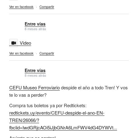
Ver en facebook
·
Compartir
Entre vías
8 meses atrás
Video
Ver en facebook
·
Compartir
Entre vías
8 meses atrás
CEFU Museo Ferroviario
despide el año a todo Tren! Y vos
te lo vas a perder?
Compra tus boletos ya por Redtickets:
redtickets.uy/evento/CEFU-despide-el-ano-EN-
TREN/26066/?
fbclid=IwdGRjcAOi5iJjbGNrA6LmFWV4dG4DYWVt...
Apúrate que se agotan!