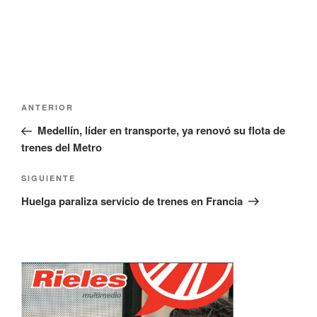
e
u
v
e
a
v
)
a
)
Navegación
Entrada
ANTERIOR
de
anterior:
Medellín, líder en transporte, ya renovó su flota de
entradas
trenes del Metro
Siguiente
SIGUIENTE
entrada
Huelga paraliza servicio de trenes en Francia