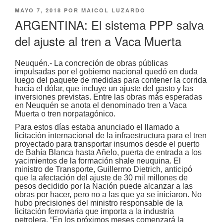
PUBLICADO
MAYO 7, 2018
POR
MAICOL LUZARDO
EL
ARGENTINA: El sistema PPP salva
del ajuste al tren a Vaca Muerta
Neuquén.- La concreción de obras públicas
impulsadas por el gobierno nacional quedó en duda
luego del paquete de medidas para contener la corrida
hacia el dólar, que incluye un ajuste del gasto y las
inversiones previstas. Entre las obras más esperadas
en Neuquén se anota el denominado tren a Vaca
Muerta o tren norpatagónico.
Para estos días estaba anunciado el llamado a
licitación internacional de la infraestructura para el tren
proyectado para transportar insumos desde el puerto
de Bahía Blanca hasta Añelo, puerta de entrada a los
yacimientos de la formación shale neuquina. El
ministro de Transporte, Guillermo Dietrich, anticipó
que la afectación del ajuste de 30 mil millones de
pesos decidido por la Nación puede alcanzar a las
obras por hacer, pero no a las que ya se iniciaron. No
hubo precisiones del ministro responsable de la
licitación ferroviaria que importa a la industria
petrolera. “En los próximos meses comenzará la