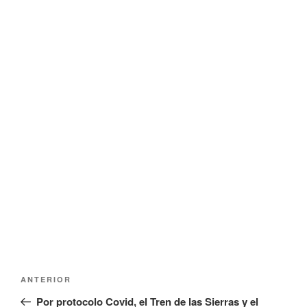
Navegación
Entrada
ANTERIOR
de
anterior:
Por protocolo Covid, el Tren de las Sierras y el