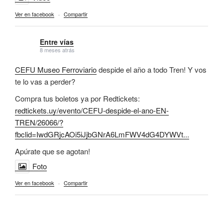
Ver en facebook
·
Compartir
Entre vías
8 meses atrás
CEFU Museo Ferroviario
despide el año a todo Tren! Y vos
te lo vas a perder?
Compra tus boletos ya por Redtickets:
redtickets.uy/evento/CEFU-despide-el-ano-EN-
TREN/26066/?
fbclid=IwdGRjcAOi5iJjbGNrA6LmFWV4dG4DYWVt...
Apúrate que se agotan!
Foto
Ver en facebook
·
Compartir