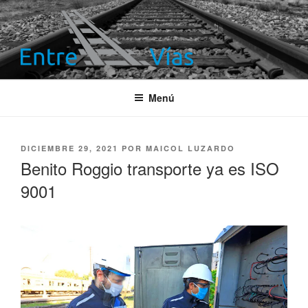
Saltar
al
contenido
ENTRE VÍAS
Información ferroviaria
Menú
PUBLICADO
DICIEMBRE 29, 2021
POR
MAICOL LUZARDO
EL
Benito Roggio transporte ya es ISO
9001