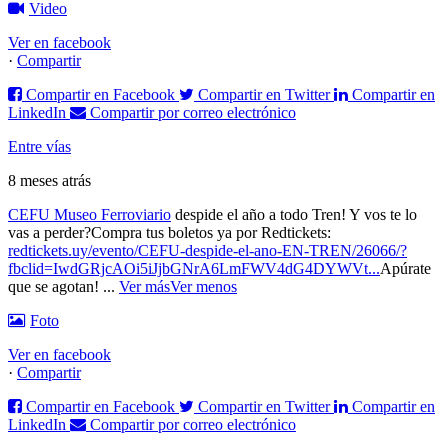
Video
Ver en facebook
·
Compartir
Compartir en Facebook
Compartir en Twitter
Compartir en
LinkedIn
Compartir por correo electrónico
Entre vías
8 meses atrás
CEFU Museo Ferroviario
despide el año a todo Tren! Y vos te lo
vas a perder?
Compra tus boletos ya por Redtickets:
redtickets.uy/evento/CEFU-despide-el-ano-EN-TREN/26066/?
fbclid=IwdGRjcAOi5iJjbGNrA6LmFWV4dG4DYWVt...
Apúrate
que se agotan!
...
Ver más
Ver menos
Foto
Ver en facebook
·
Compartir
Compartir en Facebook
Compartir en Twitter
Compartir en
LinkedIn
Compartir por correo electrónico