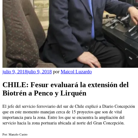
Publicado
julio 9, 2018
julio 9, 2018
por
Maicol Luzardo
el
CHILE: Fesur evaluará la extensión del
Biotrén a Penco y Lirquén
El jefe del servicio ferroviario del sur de Chile explicó a Diario Concepción
que en este momento manejan cerca de 15 proyectos que son de vital
importancia para la zona. Entre los que se encuentra la ampliación del
servicio hacia la zona portuaria ubicada al norte del Gran Concepción.
Por: Marcelo Castro