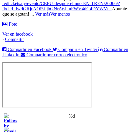
redtickets.uy/evento/CEFU-despide-el-ano-EN-TREN/26066/?
fbclid=IwdGRjcAOi5iJjbGNrA6LmFWV4dG4DYWVt...
Apúrate
que se agotan!
...
Ver más
Ver menos
Foto
Ver en facebook
·
Compartir
Compartir en Facebook
Compartir en Twitter
Compartir en
LinkedIn
Compartir por correo electrónico
%d