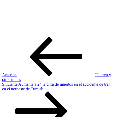
Navegación
Entrada
anterior:
de
entradas
Anterior
Un tren y
otros trenes
Siguiente
Siguiente
Aumenta a 24 la cifra de muertos en el accidente de tren
entrada
en el noroeste de Turquía