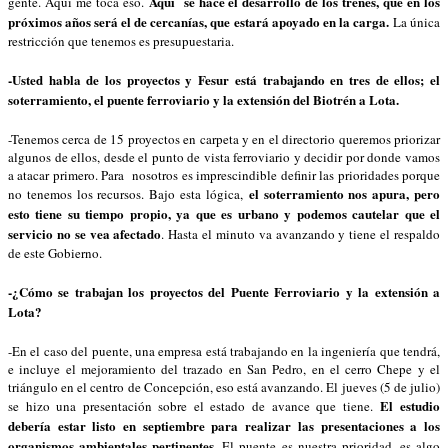
Aquí se hace el desarrollo de los trenes, que en los
gente. Aquí me toca eso.
próximos años será el de cercanías, que estará apoyado en la carga.
La única
restricción que tenemos es presupuestaria.
-Usted habla de los proyectos y Fesur está trabajando en tres de ellos; el
soterramiento, el puente ferroviario y la extensión del Biotrén a Lota.
-Tenemos cerca de 15 proyectos en carpeta y en el directorio queremos priorizar
algunos de ellos, desde el punto de vista ferroviario y decidir por donde vamos
a atacar primero. Para nosotros es imprescindible definir las prioridades porque
el soterramiento nos apura, pero
no tenemos los recursos. Bajo esta lógica,
esto tiene su tiempo propio, ya que es urbano y podemos cautelar que el
servicio no se vea afectado
. Hasta el minuto va avanzando y tiene el respaldo
de este Gobierno.
-¿Cómo se trabajan los proyectos del Puente Ferroviario y la extensión a
Lota?
-En el caso del puente, una empresa está trabajando en la ingeniería que tendrá,
e incluye el mejoramiento del trazado en San Pedro, en el cerro Chepe y el
triángulo en el centro de Concepción, eso está avanzando. El jueves (5 de julio)
El estudio
se hizo una presentación sobre el estado de avance que tiene.
debería estar listo en septiembre para realizar las presentaciones a los
organismos ambientales pertinentes
. El puente es nuestra prioridad, es algo