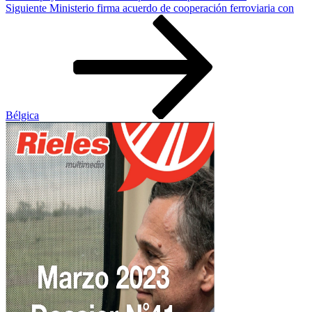
Siguiente
Siguiente
Ministerio firma acuerdo de cooperación ferroviaria con
entrada
Bélgica