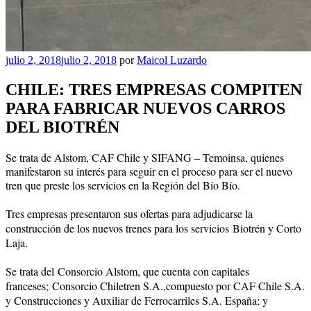
Publicado
julio 2, 2018
julio 2, 2018
por
Maicol Luzardo
el
CHILE: TRES EMPRESAS COMPITEN
PARA FABRICAR NUEVOS CARROS
DEL BIOTRÉN
Se trata de Alstom, CAF Chile y SIFANG – Temoinsa, quienes
manifestaron su interés para seguir en el proceso para ser el nuevo
tren que preste los servicios en la Región del Bío Bío.
Tres empresas presentaron sus ofertas para adjudicarse la
construcción de los nuevos trenes para los servicios
Biotrén y Corto
Laja.
Se trata del
Consorcio Alstom, que cuenta con capitales
franceses;
Consorcio Chiletren S.A.,compuesto por CAF Chile S.A.
y Construcciones y Auxiliar de Ferrocarriles S.A. España; y