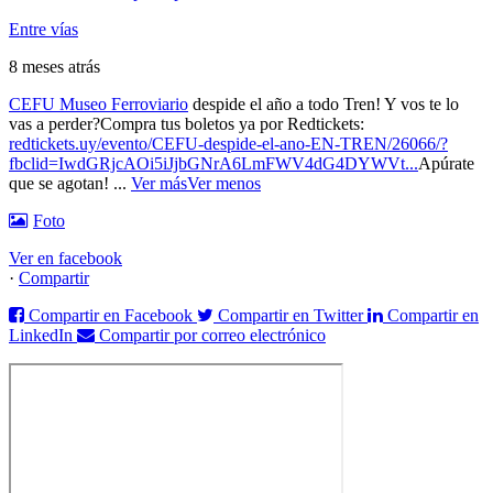
Entre vías
8 meses atrás
CEFU Museo Ferroviario
despide el año a todo Tren! Y vos te lo
vas a perder?
Compra tus boletos ya por Redtickets:
redtickets.uy/evento/CEFU-despide-el-ano-EN-TREN/26066/?
fbclid=IwdGRjcAOi5iJjbGNrA6LmFWV4dG4DYWVt...
Apúrate
que se agotan!
...
Ver más
Ver menos
Foto
Ver en facebook
·
Compartir
Compartir en Facebook
Compartir en Twitter
Compartir en
LinkedIn
Compartir por correo electrónico