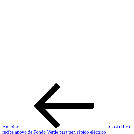
Navegación
Entrada
anterior:
de
entradas
Anterior
Costa Rica
recibe apoyo de Fondo Verde para tren rápido eléctrico