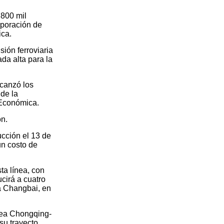
 800 mil
rporación de
ica.
sión ferroviaria
da alta para la
lcanzó los
de la
 Económica.
ón.
cción el 13 de
un costo de
a línea, con
cirá a cuatro
ña Changbai, en
ínea Chongqing-
su trayecto