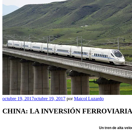
Publicado
octubre 19, 2017
octubre 19, 2017
por
Maicol Luzardo
el
CHINA: LA INVERSIÓN FERROVIARI
Un tren de alta vel