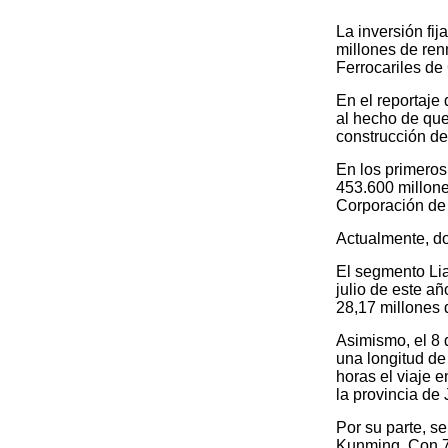
La inversión fij
millones de renm
Ferrocariles de
En el reportaje 
al hecho de que
construcción de 
En los primeros 
453.600 millone
Corporación de 
Actualmente, do
El segmento Lia
julio de este a
28,17 millones 
Asimismo, el 8 
una longitud de
horas el viaje 
la provincia de J
Por su parte, s
Kunming. Con 72