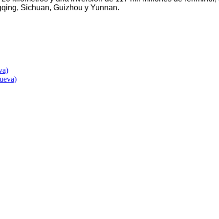
qing, Sichuan, Guizhou y Yunnan.
va)
nueva)