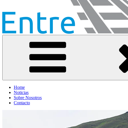
Entre Vías
Información ferroviaria
Home
Noticias
Sobre Nosotros
Contacto