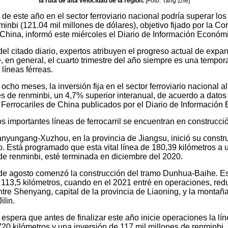
la ruta de alta velocidad de la región.
[Foto: Tang Zhe]
a de este año en el sector ferroviario nacional podría superar los
inbi (121.04 mil millones de dólares), objetivo fijado por la Co
 China, informó este miércoles el Diario de Información Económ
del citado diario, expertos atribuyen el progreso actual de expan
, en general, el cuarto trimestre del año siempre es una tempora
líneas férreas.
ocho meses, la inversión fija en el sector ferroviario nacional a
s de renminbi, un 4,7% superior interanual, de acuerdo a datos 
Ferrocariles de China publicados por el Diario de Información
s importantes líneas de ferrocarril se encuentran en construcci
nyungang-Xuzhou, en la provincia de Jiangsu, inició su constru
ño. Está programado que esta vital línea de 180,39 kilómetros a 
de renminbi, esté terminada en diciembre del 2020.
de agosto comenzó la construcción del tramo Dunhua-Baihe. Est
 113,5 kilómetros, cuando en el 2021 entré en operaciones, redu
entre Shenyang, capital de la provincia de Liaoning, y la monta
ilin.
e espera que antes de finalizar este año inicie operaciones la l
0 kilómetros y una inversión de 117 mil millones de renminbi, 