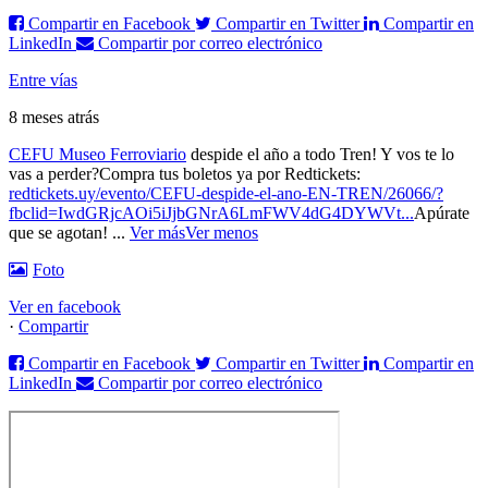
Compartir en Facebook
Compartir en Twitter
Compartir en
LinkedIn
Compartir por correo electrónico
Entre vías
8 meses atrás
CEFU Museo Ferroviario
despide el año a todo Tren! Y vos te lo
vas a perder?
Compra tus boletos ya por Redtickets:
redtickets.uy/evento/CEFU-despide-el-ano-EN-TREN/26066/?
fbclid=IwdGRjcAOi5iJjbGNrA6LmFWV4dG4DYWVt...
Apúrate
que se agotan!
...
Ver más
Ver menos
Foto
Ver en facebook
·
Compartir
Compartir en Facebook
Compartir en Twitter
Compartir en
LinkedIn
Compartir por correo electrónico