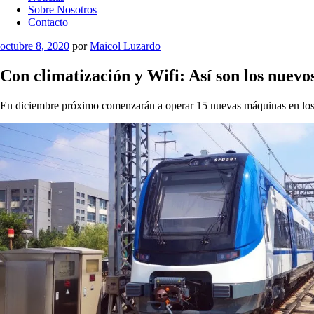
Sobre Nosotros
Contacto
Publicado
octubre 8, 2020
por
Maicol Luzardo
el
Con climatización y Wifi: Así son los nuevo
En diciembre próximo comenzarán a operar 15 nuevas máquinas en los 