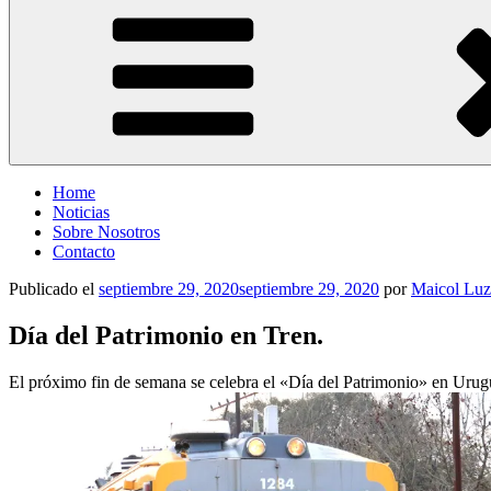
Entre Vías
Información ferroviaria
Home
Noticias
Sobre Nosotros
Contacto
Publicado el
septiembre 29, 2020
septiembre 29, 2020
por
Maicol Luz
Día del Patrimonio en Tren.
El próximo fin de semana se celebra el «Día del Patrimonio» en Urug