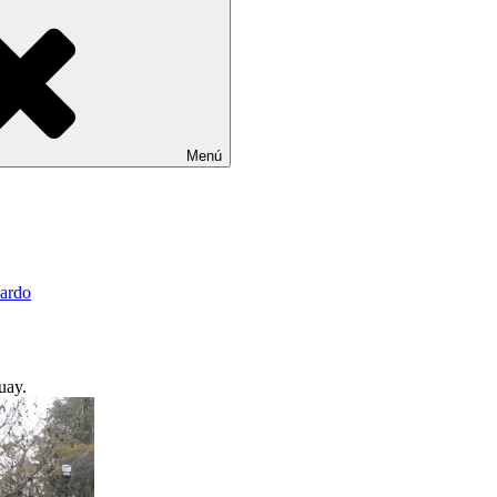
Menú
ardo
uay.