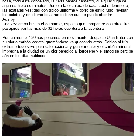
brisa, todo está congelado, la tierra parece cemento, cualquier fuga de
agua es hielo es minutos. Junto a la escalera de cada coche dormitorio,
las azafatas vestidas con típico uniforme y gorro de estilo ruso, revisan
los boletos y en idioma local me indican que se puede abordar.
Ads by
Una vez arriba busco el camarote, espacio que compartiré con otros tres
pasajeros por las más de 31 horas que durará la aventura.
Puntualmente 7.30 nos ponemos en movimiento, despacio Ulan Bator con
su olor a carbón vegetal quemándose va quedando atrás. Debido al frío
extremo todo sirve para calefaccionar y generar calor y el carbón mineral
impregna a la ciudad de un olor parecido al kerosene y el smog se percibe
aún en los días nublados.