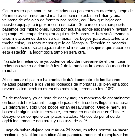
Con nuestros pasaportes ya sellados nos ponemos en marcha y luego de
25 minutos estamos en China. La imponente estación Erlian y una
veintena de oficiales de frontera nos recibe, aquí hay que bajar con
nuestro equipaje e ingresar en la estación. Se parece a un aeropuerto,
pasamos por migraciones, luego por aduana donde escanean y revisan el
equipaje. El tiempo de espera aquí es de 5 horas, el tren será llevado a
unas instalaciones donde se cambiarán los bogies para adaptarlos a la
trocha china, un tanto menor que la de Mongolia. También se sacarán
algunos coches, se agregarán otros chinos con pasajeros que suben en
esta estación, la locomotora también será otra.
Pasada la medianoche ya podemos abordar nuevamente el tren, casi
todos nos vamos a dormir. A las 2 de la mañana la formación reanuda la
marcha.
Al despertar el paisaje ha cambiado drásticamente: de las llanuras
heladas pasamos a los valles rodeados de montañas, si bien esta todo
nevado la temperatura es mucho más alta, cercana a los -18ºC.
Es de mañana y ya es hora de desayunar, es momento de encaminarse
en busca del restaurant. Luego de pasar 4 o 5 coches llego al restaurant.
Es temprano y solo unos pocos están desayunando. Ojeo el menú en
busca de algún plato interesante, teniendo en cuenta que en China el
desayuno se compone con platos salados. Me decido por el cerdo
agridulce crocante con arroz y una taza de café.
Luego de haber viajado por más de 24 horas, muchos rostros se hacen
familiares, y la diferencia idiomática pareciera menor, al reemplazar las