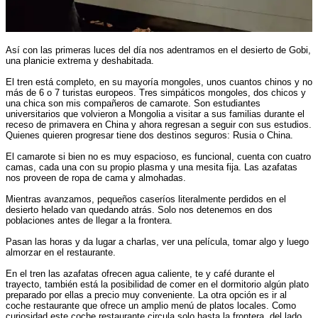
Así con las primeras luces del día nos adentramos en el desierto de Gobi,
una planicie extrema y deshabitada.
El tren está completo, en su mayoría mongoles, unos cuantos chinos y no
más de 6 o 7 turistas europeos. Tres simpáticos mongoles, dos chicos y
una chica son mis compañeros de camarote. Son estudiantes
universitarios que volvieron a Mongolia a visitar a sus familias durante el
receso de primavera en China y ahora regresan a seguir con sus estudios.
Quienes quieren progresar tiene dos destinos seguros: Rusia o China.
El camarote si bien no es muy espacioso, es funcional, cuenta con cuatro
camas, cada una con su propio plasma y una mesita fija. Las azafatas
nos proveen de ropa de cama y almohadas.
Mientras avanzamos, pequeños caseríos literalmente perdidos en el
desierto helado van quedando atrás. Solo nos detenemos en dos
poblaciones antes de llegar a la frontera.
Pasan las horas y da lugar a charlas, ver una película, tomar algo y luego
almorzar en el restaurante.
En el tren las azafatas ofrecen agua caliente, te y café durante el
trayecto, también está la posibilidad de comer en el dormitorio algún plato
preparado por ellas a precio muy conveniente. La otra opción es ir al
coche restaurante que ofrece un amplio menú de platos locales. Como
curiosidad este coche restaurante circula solo hasta la frontera, del lado