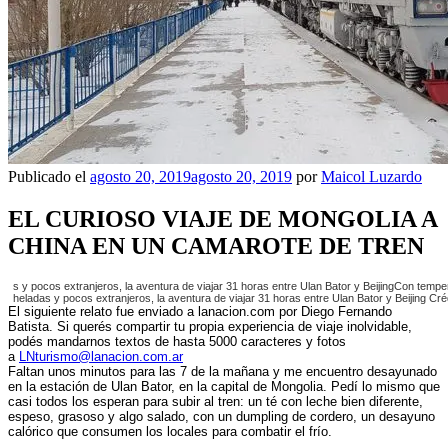
Publicado el
agosto 20, 2019
agosto 20, 2019
por
Maicol Luzardo
EL CURIOSO VIAJE DE MONGOLIA A
CHINA EN UN CAMAROTE DE TREN
s y pocos extranjeros, la aventura de viajar 31 horas entre Ulan Bator y BeijingCon tempe
heladas y
pocos extranjeros, la aventura de viajar 31 horas entre Ulan Bator y Beijing Cré
El siguiente relato fue enviado a lanacion.com por Diego Fernando
Batista. Si querés compartir tu propia experiencia de viaje inolvidable,
podés mandarnos textos de hasta 5000 caracteres y fotos
a
LNturismo@lanacion.com.ar
Faltan unos minutos para las 7 de la mañana y me encuentro desayunado
en la estación de Ulan Bator, en la capital de Mongolia. Pedí lo mismo que
casi todos los esperan para subir al tren: un té con leche bien diferente,
espeso, grasoso y algo salado, con un dumpling de cordero, un desayuno
calórico que consumen los locales para combatir el frío.