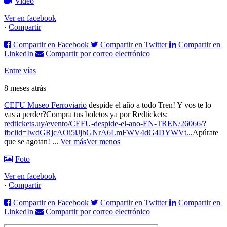
Video
Ver en facebook
·
Compartir
Compartir en Facebook
Compartir en Twitter
Compartir en
LinkedIn
Compartir por correo electrónico
Entre vías
8 meses atrás
CEFU Museo Ferroviario
despide el año a todo Tren! Y vos te lo
vas a perder?
Compra tus boletos ya por Redtickets:
redtickets.uy/evento/CEFU-despide-el-ano-EN-TREN/26066/?
fbclid=IwdGRjcAOi5iJjbGNrA6LmFWV4dG4DYWVt...
Apúrate
que se agotan!
...
Ver más
Ver menos
Foto
Ver en facebook
·
Compartir
Compartir en Facebook
Compartir en Twitter
Compartir en
LinkedIn
Compartir por correo electrónico