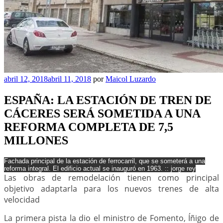
Publicado
abril 12, 2018
abril 11, 2018
por
Maicol Luzardo
el
ESPAÑA: LA ESTACIÓN DE TREN DE
CÁCERES SERÁ SOMETIDA A UNA
REFORMA COMPLETA DE 7,5
MILLONES
Fachada principal de la estación de ferrocarril, que se someterá a una
reforma integral. El edificio actual se inauguró en 1963. :: jorge rey
Las obras de remodelación tienen como principal
objetivo adaptarla para los nuevos trenes de alta
velocidad
La primera pista la dio el ministro de Fomento, Íñigo de