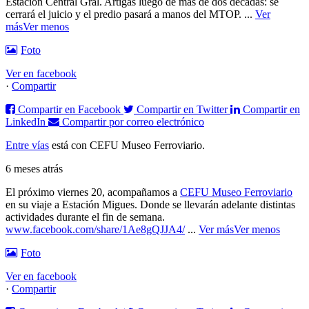
Estación Central Gral. Artigas luego de más de dos décadas: se
cerrará el juicio y el predio pasará a manos del MTOP.
...
Ver
más
Ver menos
Foto
Ver en facebook
·
Compartir
Compartir en Facebook
Compartir en Twitter
Compartir en
LinkedIn
Compartir por correo electrónico
Entre vías
está con CEFU Museo Ferroviario.
6 meses atrás
El próximo viernes 20, acompañamos a
CEFU Museo Ferroviario
en su viaje a Estación Migues. Donde se llevarán adelante distintas
actividades durante el fin de semana.
www.facebook.com/share/1Ae8gQJJA4/
...
Ver más
Ver menos
Foto
Ver en facebook
·
Compartir