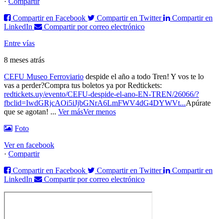
·
Compartir
Compartir en Facebook
Compartir en Twitter
Compartir en
LinkedIn
Compartir por correo electrónico
Entre vías
8 meses atrás
CEFU Museo Ferroviario
despide el año a todo Tren! Y vos te lo
vas a perder?
Compra tus boletos ya por Redtickets:
redtickets.uy/evento/CEFU-despide-el-ano-EN-TREN/26066/?
fbclid=IwdGRjcAOi5iJjbGNrA6LmFWV4dG4DYWVt...
Apúrate
que se agotan!
...
Ver más
Ver menos
Foto
Ver en facebook
·
Compartir
Compartir en Facebook
Compartir en Twitter
Compartir en
LinkedIn
Compartir por correo electrónico