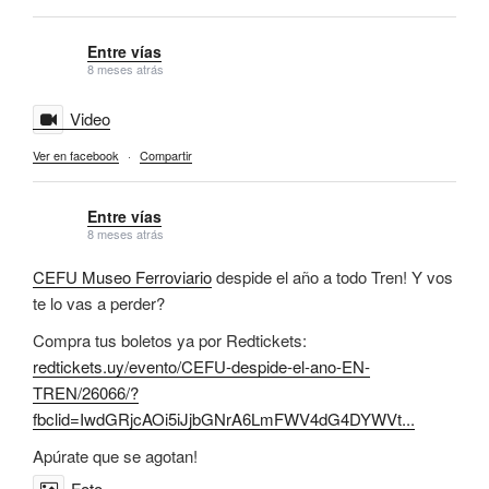
Entre vías
8 meses atrás
Video
Ver en facebook
·
Compartir
Entre vías
8 meses atrás
CEFU Museo Ferroviario
despide el año a todo Tren! Y vos
te lo vas a perder?
Compra tus boletos ya por Redtickets:
redtickets.uy/evento/CEFU-despide-el-ano-EN-
TREN/26066/?
fbclid=IwdGRjcAOi5iJjbGNrA6LmFWV4dG4DYWVt...
Apúrate que se agotan!
Foto