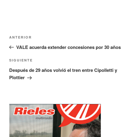
Navegación
Entrada
ANTERIOR
de
anterior:
VALE acuerda extender concesiones por 30 años
entradas
Siguiente
SIGUIENTE
entrada
Después de 29 años volvió el tren entre Cipolletti y
Plottier