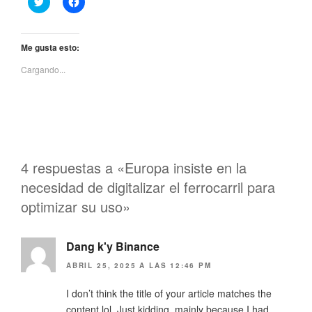
a
a
z
z
c
c
l
l
i
i
Me gusta esto:
c
c
p
p
Cargando...
a
a
r
r
a
a
c
c
o
o
m
m
p
p
a
a
r
r
t
t
i
i
4 respuestas a «Europa insiste en la
r
r
e
e
necesidad de digitalizar el ferrocarril para
n
n
T
F
optimizar su uso»
w
a
i
c
t
e
t
b
e
Dang k'y Binance
o
r
o
(
k
ABRIL 25, 2025 A LAS 12:46 PM
S
(
e
S
a
e
I don’t think the title of your article matches the
b
a
r
b
content lol. Just kidding, mainly because I had