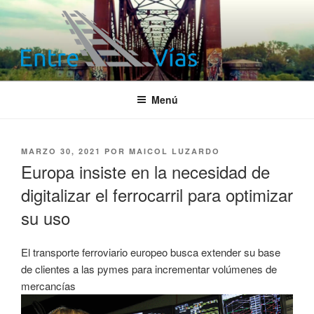
Saltar
al
contenido
ENTRE VÍAS
Información ferroviaria
Menú
PUBLICADO
MARZO 30, 2021
POR
MAICOL LUZARDO
EL
Europa insiste en la necesidad de
digitalizar el ferrocarril para optimizar
su uso
El transporte ferroviario europeo busca extender su base
de clientes a las pymes para incrementar volúmenes de
mercancías