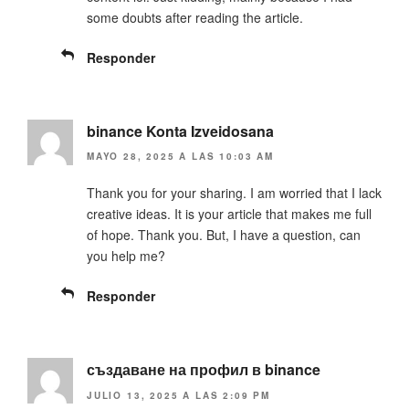
e
r
some doubts after reading the article.
e
e
n
e
u
n
n
u
Responder
a
n
v
a
e
v
n
e
t
n
a
t
binance Konta Izveidosana
n
a
a
n
MAYO 28, 2025 A LAS 10:03 AM
n
a
u
n
e
u
Thank you for your sharing. I am worried that I lack
v
e
a
v
creative ideas. It is your article that makes me full
)
a
)
of hope. Thank you. But, I have a question, can
you help me?
Responder
създаване на профил в binance
JULIO 13, 2025 A LAS 2:09 PM