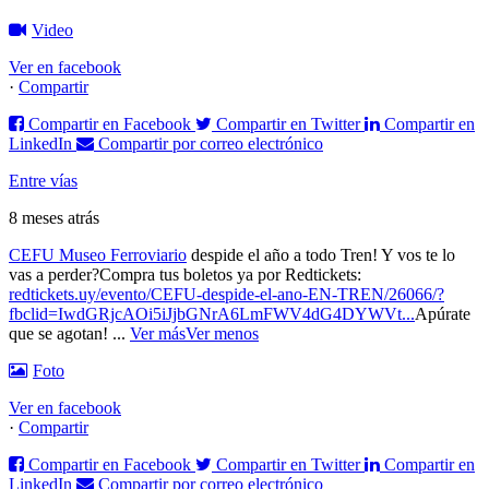
Video
Ver en facebook
·
Compartir
Compartir en Facebook
Compartir en Twitter
Compartir en
LinkedIn
Compartir por correo electrónico
Entre vías
8 meses atrás
CEFU Museo Ferroviario
despide el año a todo Tren! Y vos te lo
vas a perder?
Compra tus boletos ya por Redtickets:
redtickets.uy/evento/CEFU-despide-el-ano-EN-TREN/26066/?
fbclid=IwdGRjcAOi5iJjbGNrA6LmFWV4dG4DYWVt...
Apúrate
que se agotan!
...
Ver más
Ver menos
Foto
Ver en facebook
·
Compartir
Compartir en Facebook
Compartir en Twitter
Compartir en
LinkedIn
Compartir por correo electrónico