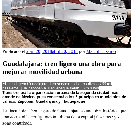
Publicado el
abril 20, 2018
abril 20, 2018
por
Maicol Luzardo
Guadalajara: tren ligero una obra para
mejorar movilidad urbana
El Tren Ligero Guadalajara dará servicio todos los días a 233 mil
pasajeros. ¡De Zapopan a Tlaquepaque serán 33 minutos
Transformará la organización urbana de la segunda ciudad más
grande de México, pues conectará a los 3 principales municipios de
Jalisco: Zapopan, Guadalajara y Tlaquepaque
La línea 3 del Tren Ligero de Guadalajara es una obra histórica que
transformará la configuración urbana de la capital jalisciense y su
zona conurbada.