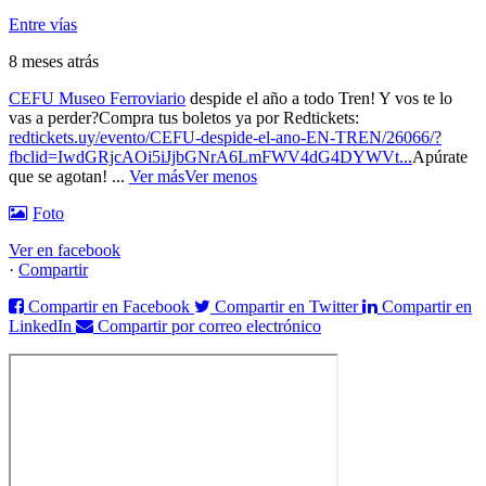
Entre vías
8 meses atrás
CEFU Museo Ferroviario
despide el año a todo Tren! Y vos te lo
vas a perder?
Compra tus boletos ya por Redtickets:
redtickets.uy/evento/CEFU-despide-el-ano-EN-TREN/26066/?
fbclid=IwdGRjcAOi5iJjbGNrA6LmFWV4dG4DYWVt...
Apúrate
que se agotan!
...
Ver más
Ver menos
Foto
Ver en facebook
·
Compartir
Compartir en Facebook
Compartir en Twitter
Compartir en
LinkedIn
Compartir por correo electrónico