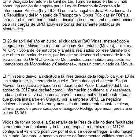
En el Juzgado Letrado en lo Civil de 1er. Turno se inició en las últimas
horas una acción de amparo por la Ley de Derecho de Acceso a la
Información Pública (Ley 18.381) contra la negativa de la Presidencia de
la República y del Ministerio de Transporte y Obras Públicas (MTOP) a
entregar el informe por el cual se decidió que el ferrocarril en construcción
para las cargas de UPM atraviese zonas densamente pobladas de
Montevideo.
El 26 de abril del año en curso, el ciudadano Raúl Viñas, meteorólogo e
integrante del Movimiento por un Uruguay Sustentable (Movus), solicitó al
MTOP: «Copia de los estudios y análisis realizados por ese Ministerio o
que obren en poder de este, por los que se descartó el trazado de la vía
para el tren de UPM al Oeste de Montevideo como habían propuesto los
Intendentes de Montevideo y Canelones», reza un comunicado de Movus.
El ministerio derivó la solicitud a la Presidencia de la República y, el 18 de
junio siguiente, el secretario Miguel A. Toma denegó el acceso. Según
Movus, la negativa se basó en un decreto del Poder Ejecutivo del 8 de
agosto de 2017 que declaró como «información confidencial y reservada
toda aquella relativa al potencial proyecto industrial y de infraestructura»
que pueda instalarse en Uruguay por la empresa UPM. La negativa
adolece de «vicios de forma y ausencia de fundamentos sustanciales»,
afirma la acción presentada por el abogado Rodrigo Speranza, prevista en
la Ley 18.381.
Vicios de forma porque la Secretaría de la Presidencia no tiene facultades
para tomar esa resolución y la falta de respuesta en plazo del MTOP
configura el «silencio positivo» por el cual se debe entregar la información
solicitada. Además, la negativa carece de fundamentos válidos porque el