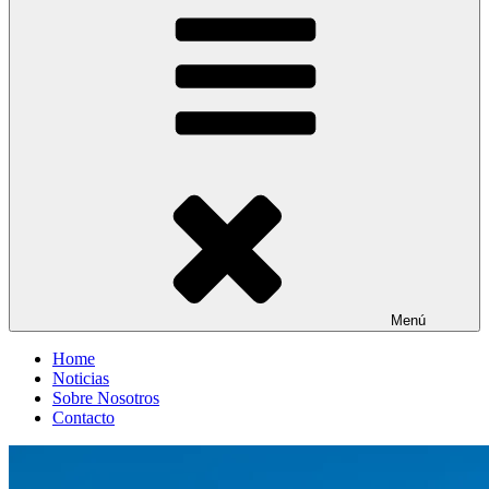
Entre Vías
Información ferroviaria
Menú
Home
Noticias
Sobre Nosotros
Contacto