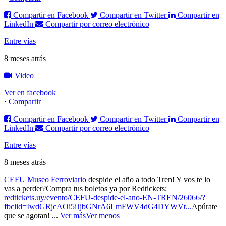
Compartir en Facebook
Compartir en Twitter
Compartir en
LinkedIn
Compartir por correo electrónico
Entre vías
8 meses atrás
Video
Ver en facebook
·
Compartir
Compartir en Facebook
Compartir en Twitter
Compartir en
LinkedIn
Compartir por correo electrónico
Entre vías
8 meses atrás
CEFU Museo Ferroviario
despide el año a todo Tren! Y vos te lo
vas a perder?
Compra tus boletos ya por Redtickets:
redtickets.uy/evento/CEFU-despide-el-ano-EN-TREN/26066/?
fbclid=IwdGRjcAOi5iJjbGNrA6LmFWV4dG4DYWVt...
Apúrate
que se agotan!
...
Ver más
Ver menos