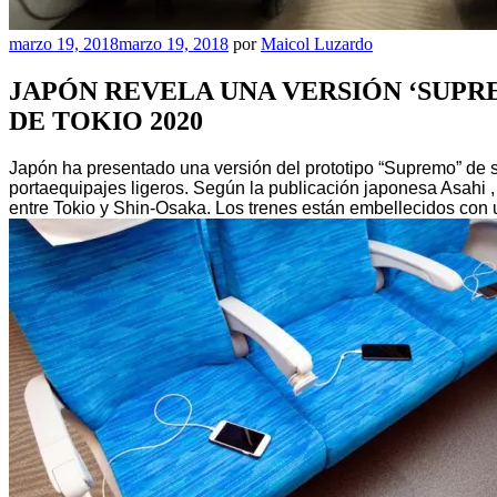
Publicado
marzo 19, 2018
marzo 19, 2018
por
Maicol Luzardo
el
JAPÓN REVELA UNA VERSIÓN ‘SUPRE
DE TOKIO 2020
Japón ha presentado una versión del prototipo “Supremo” de s
portaequipajes ligeros. Según la publicación japonesa Asahi 
entre Tokio y Shin-Osaka. Los trenes están embellecidos con 