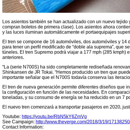
Los asientos también se han actualizado con un nuevo tejido 
compran boletos de primera clase). Los asientos ahora contiene
y las luces iluminan automáticamente el portaequipajes super
El tren se compone de 16 automóviles, dos automóviles y 14 d
para tener un perfil modificado de “doble ala suprema”, que seg
túneles. El tren Supremo podrá viajar a 177 mph (285 kmph) 
anteriores.
“La (serie N700S) ha sido completamente rediseñada renovando
Shinkansen de JR Tokai. “Hemos producido un tren que puede 
importante señalar que el N700S todavía conserva las iteraci
El tren de nueva generación permite diferentes diseños que in
la configuración en función de las necesidades. En comparac
toneladas, y su consumo de energía se ha reducido en un 7 po
El nuevo tren comenzará a transportar pasajeros en 2020, jus
Youtube:
https://youtu.be/RbN5kY6ZmVg
See Campaign:
http://www.theverge.com/2018/3/19/17138250/
Contact Information: