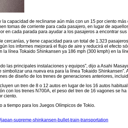
y la capacidad de reclinarse aún más con un 15 por ciento más 
n tomas de corriente para cada pasajero, en lugar de aquellos q
ior en cada parada para ayudar a los pasajeros a encontrar sus
e cercanías, y tiene capacidad para un total de 1.323 pasajero
ún los informes mejorará el flujo de aire y reducirá el efecto s
en la línea Tokaido Shinkansen ya 186 mph (300 kmph) en la lí
 las principales instalaciones y equipos”, dijo a Asahi Masayu
simbolizar una nueva era para la línea Tokaido Shinkansen”. 
ones de diseño de los trenes de generaciones anteriores, inclui
cluyen un tren de 8 o 12 autos en lugar de los 16 autos habitua
ión con los trenes N700A, el peso del tren de 16 vagones se h
r ciento.
to a tiempo para los Juegos Olímpicos de Tokio.
japan-supreme-shinkansen-bullet-train-transportation