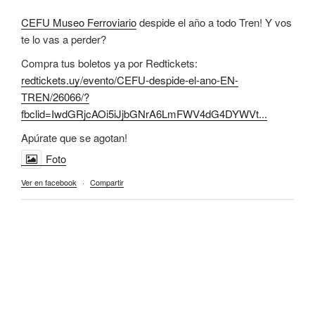
CEFU Museo Ferroviario
despide el año a todo Tren! Y vos
te lo vas a perder?
Compra tus boletos ya por Redtickets:
redtickets.uy/evento/CEFU-despide-el-ano-EN-
TREN/26066/?
fbclid=IwdGRjcAOi5iJjbGNrA6LmFWV4dG4DYWVt...
Apúrate que se agotan!
Foto
Ver en facebook
·
Compartir