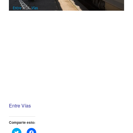
Entre Vías
Comparte esto:
H
H