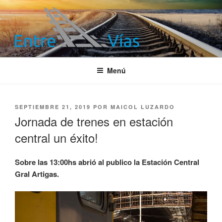
Saltar
al
contenido
ENTRE VÍAS
Información ferroviaria
Menú
PUBLICADO
SEPTIEMBRE 21, 2019
POR
MAICOL LUZARDO
EL
Jornada de trenes en estación
central un éxito!
Sobre las 13:00hs abrió al publico la Estación Central
Gral Artigas.