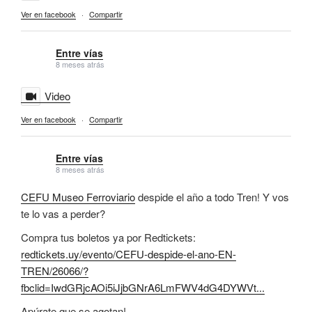
Ver en facebook
·
Compartir
Entre vías
8 meses atrás
Video
Ver en facebook
·
Compartir
Entre vías
8 meses atrás
CEFU Museo Ferroviario
despide el año a todo Tren! Y vos
te lo vas a perder?
Compra tus boletos ya por Redtickets:
redtickets.uy/evento/CEFU-despide-el-ano-EN-
TREN/26066/?
fbclid=IwdGRjcAOi5iJjbGNrA6LmFWV4dG4DYWVt...
Apúrate que se agotan!