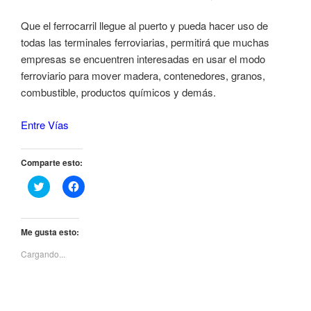
Que el ferrocarril llegue al puerto y pueda hacer uso de
todas las terminales ferroviarias, permitirá que muchas
empresas se encuentren interesadas en usar el modo
ferroviario para mover madera, contenedores, granos,
combustible, productos químicos y demás.
Entre Vías
Comparte esto:
H
H
a
a
z
z
c
c
l
l
i
i
Me gusta esto:
c
c
p
p
Cargando...
a
a
r
r
a
a
c
c
o
o
m
m