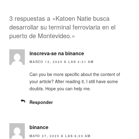
p
p
a
a
r
r
t
t
i
i
3 respuestas a «Katoen Natie busca
r
r
e
e
desarrollar su terminal ferroviaria en el
n
n
T
F
puerto de Montevideo.»
w
a
i
c
t
e
t
b
e
inscreva-se na binance
o
r
o
(
k
MARZO 12, 2025 A LAS 4:31 AM
S
(
e
S
a
e
Can you be more specific about the content of
b
a
r
b
your article? After reading it, I still have some
e
r
doubts. Hope you can help me.
e
e
n
e
u
n
n
u
Responder
a
n
v
a
e
v
n
e
t
n
a
t
binance
n
a
a
n
MAYO 27, 2025 A LAS 8:23 AM
n
a