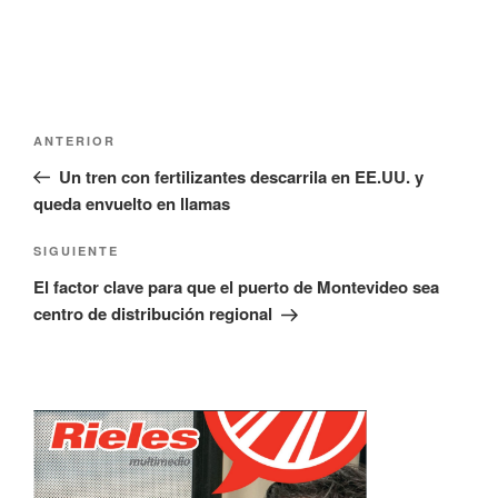
Navegación
Entrada
ANTERIOR
de
anterior:
Un tren con fertilizantes descarrila en EE.UU. y
entradas
queda envuelto en llamas
Siguiente
SIGUIENTE
entrada
El factor clave para que el puerto de Montevideo sea
centro de distribución regional