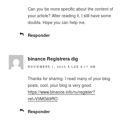
u
n
e
u
Can you be more specific about the content of
v
e
a
v
your article? After reading it, I still have some
)
a
)
doubts. Hope you can help me.
Responder
binance Registrera dig
NOVIEMBRE 1, 2025 A LAS 9:17 AM
Thanks for sharing. I read many of your blog
posts, cool, your blog is very good.
https://www.binance.info/ru/register?
ref=V3MG69RO
Responder