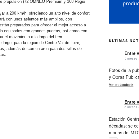
 de propulsión (72 OMNEO Premium y 168 Regio
 a 200 km/h, ofreciendo un alto nivel de confort
tará con unos asientos más amplios, con
 están preparados para ofrecer el mejor acceso a
do equipados con grandes puertas, así como con
ar el movimiento a lo largo del tren.
ULTIMAS NOT
largo, para la región de Centre-Val de Loire,
os, además de con un área para dos sillas de
Entre 
tas.
5 meses 
Fotos de la pub
y Obras Públic
Ver en facebook
·
Entre 
5 meses 
Estación Centra
décadas: se cer
manos del MTO