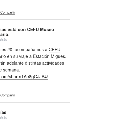
Compartir
vías
está con CEFU Museo
ario.
atrás
ernes 20, acompañamos a
CEFU
rio
en su viaje a Estación Migues.
án adelante distintas actividades
de semana.
com/share/1Ae8gQJJA4/
Compartir
vías
atrás