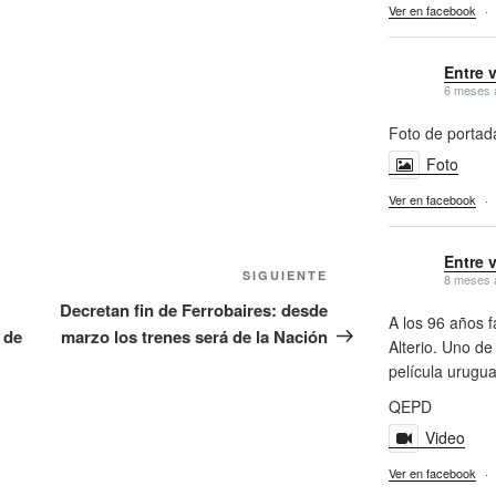
Ver en facebook
·
Entre 
6 meses 
Foto de portad
Foto
Ver en facebook
·
Entre 
Siguiente
SIGUIENTE
8 meses 
entrada
Decretan fin de Ferrobaires: desde
A los 96 años f
 de
marzo los trenes será de la Nación
Alterio. Uno de
película urugu
QEPD
Video
Ver en facebook
·