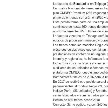
La factoría de Bombardier en Trápaga (
Compañía Nacional de Ferrocarriles fra
piso OMNEO Premium (256 vagones) a l
primeras entregas se harán en 2020 y e
Este pedido forma parte de una amplia
suministro de hasta 860 trenes de dobl
aproximadamente 375 millones de euro
La factoría vizcaína de Trápaga será la
equipos de propulsión (músculo y coraz
Los trenes serán los modelos Regio 2
eléctricos de dos pisos que combinan l
prestaciones de confort de un regional 
intercity y regionales, ha informado l
La factoría vizcaína fabrica y suministr
auxiliares de las unidades eléctricas m
plataforma OMNEO, cuyo último pedid
Bombardier a finales de 2016 para la r
En 2017 se recibió otro pedido para el
pertenecientes al modelo Regio 2N, con 
incluye París, (83 unidades) y Bretaña
serán fabricados y suministrados por la
Pedido de 860 trenes desde 2010
Con este último pedido, ya son 240 lo