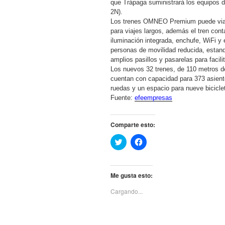
que Trápaga suministrará los equipos
2N).
Los trenes OMNEO Premium puede viajar
para viajes largos, además el tren con
iluminación integrada, enchufe, WiFi y
personas de movilidad reducida, estan
amplios pasillos y pasarelas para facilit
Los nuevos 32 trenes, de 110 metros de 
cuentan con capacidad para 373 asient
ruedas y un espacio para nueve bicicle
Fuente:
efeempresas
Comparte esto:
H
H
a
a
z
z
c
c
l
l
i
i
Me gusta esto:
c
c
p
p
Cargando...
a
a
r
r
a
a
c
c
o
o