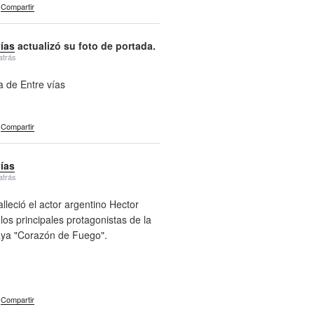
Compartir
vías
actualizó su foto de portada.
atrás
a de Entre vías
Compartir
vías
atrás
alleció el actor argentino Hector
 los principales protagonistas de la
aya "Corazón de Fuego".
Compartir