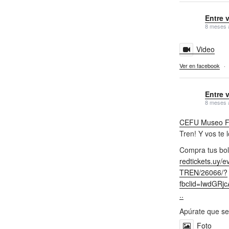
Entre 
8 meses 
Video
Ver en facebook
·
Entre 
8 meses 
CEFU Museo Fe
Tren! Y vos te 
Compra tus bol
redtickets.uy/
TREN/26066/?
fbclid=IwdGR
..
Apúrate que se
Foto