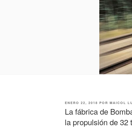
PUBLICADO
ENERO 22, 2018
POR
MAICOL L
EL
La fábrica de Bomba
la propulsión de 32 