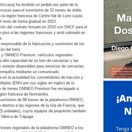
Vizcaya) ha recibido un pedido por parte de la
nceses para el suministro de 32 trenes de doble
a región francesa de Centre-Val de Loire cuyas
l resto de forma gradual en 2022.
ción del contrato firmado en 2010 con SNCF para el
e piso a las regiones francesas y está valorado en
s.
 responsable de la fabricación y suministro de los
ón del tren).
N y OMNEO Premium, vehículos regionales
a alta capacidad de un tren de cercanías y las
y estarán disponibles para servicios de cercanías,
a compañía mediante un comunicado.
a en la actualidad los convertidores de tracción y
últiples (EMU por sus siglas en inglés) de la
o de trenes OMNEO Premium fue encargado a
egión francesa de Normandía.
 suministro de 88 trenes de la plataforma OMNEO,
destino a las regiones de la Isla de Francia, que
 (5 unidades), cuyos equipos de propulsión también
 fábrica de Trápaga.
s trenes regionales de la plataforma OMNEO a los