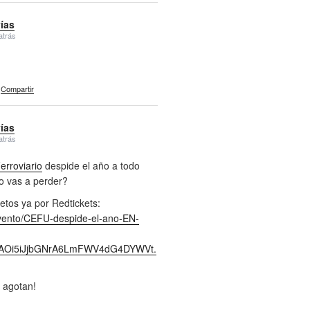
vías
atrás
Compartir
vías
atrás
rroviario
despide el año a todo
lo vas a perder?
etos ya por Redtickets:
evento/CEFU-despide-el-ano-EN-
jcAOi5iJjbGNrA6LmFWV4dG4DYWVt.
 agotan!