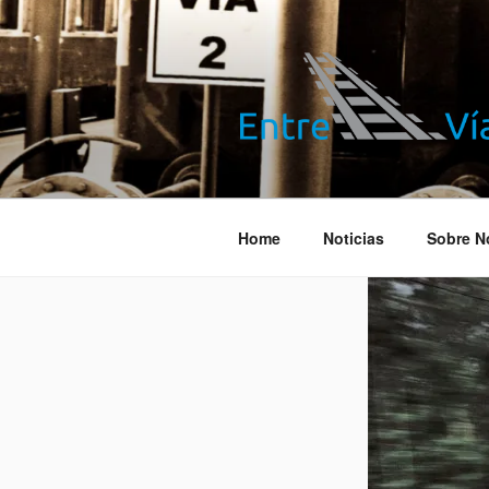
Saltar
al
contenido
ENTRE VÍA
Información ferroviaria
Home
Noticias
Sobre N