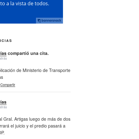
ICIAS
vías
compartió una cita.
atrás
licación de Ministerio de Transporte
as
Compartir
vías
atrás
l Gral. Artigas luego de más de dos
rará el juicio y el predio pasará a
P.