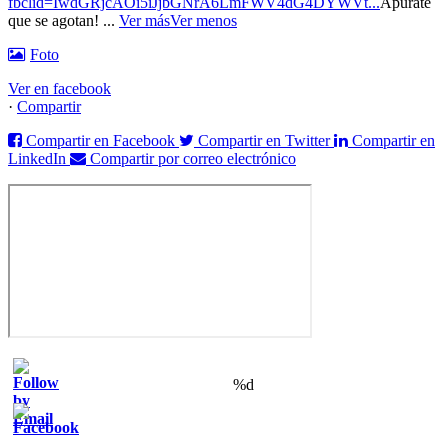
fbclid=IwdGRjcAOi5iJjbGNrA6LmFWV4dG4DYWVt...
Apúrate
que se agotan!
...
Ver más
Ver menos
Foto
Ver en facebook
·
Compartir
Compartir en Facebook
Compartir en Twitter
Compartir en
LinkedIn
Compartir por correo electrónico
%d