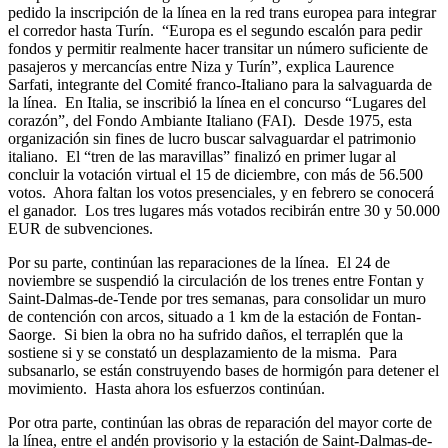
pedido la inscripción de la línea en la red trans europea para integrar
el corredor hasta Turín. “Europa es el segundo escalón para pedir
fondos y permitir realmente hacer transitar un número suficiente de
pasajeros y mercancías entre Niza y Turín”, explica Laurence
Sarfati, integrante del Comité franco-Italiano para la salvaguarda de
la línea. En Italia, se inscribió la línea en el concurso “Lugares del
corazón”, del Fondo Ambiante Italiano (FAI). Desde 1975, esta
organización sin fines de lucro buscar salvaguardar el patrimonio
italiano. El “tren de las maravillas” finalizó en primer lugar al
concluir la votación virtual el 15 de diciembre, con más de 56.500
votos. Ahora faltan los votos presenciales, y en febrero se conocerá
el ganador. Los tres lugares más votados recibirán entre 30 y 50.000
EUR de subvenciones.
Por su parte, continúan las reparaciones de la línea. El 24 de
noviembre se suspendió la circulación de los trenes entre Fontan y
Saint-Dalmas-de-Tende por tres semanas, para consolidar un muro
de contención con arcos, situado a 1 km de la estación de Fontan-
Saorge. Si bien la obra no ha sufrido daños, el terraplén que la
sostiene si y se constató un desplazamiento de la misma. Para
subsanarlo, se están construyendo bases de hormigón para detener el
movimiento. Hasta ahora los esfuerzos continúan.
Por otra parte, continúan las obras de reparación del mayor corte de
la línea, entre el andén provisorio y la estación de Saint-Dalmas-de-