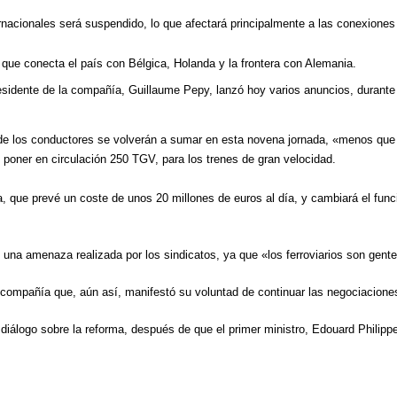
acionales será suspendido, lo que afectará principalmente a las conexiones c
 que conecta el país con Bélgica, Holanda y la frontera con Alemania.
residente de la compañía, Guillaume Pepy, lanzó hoy varios anuncios, durante 
e los conductores se volverán a sumar en esta novena jornada, «menos que a
e poner en circulación 250 TGV, para los trenes de gran velocidad.
a, que prevé un coste de unos 20 millones de euros al día, y cambiará el fun
 una amenaza realizada por los sindicatos, ya que «los ferroviarios son gente
a compañía que, aún así, manifestó su voluntad de continuar las negociacione
diálogo sobre la reforma, después de que el primer ministro, Edouard Philippe,