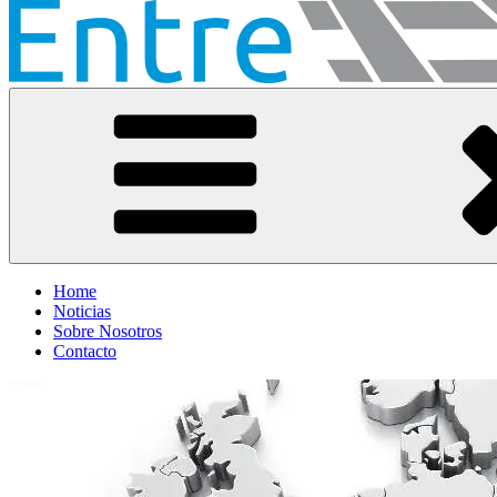
Entre Vías
Información ferroviaria
Home
Noticias
Sobre Nosotros
Contacto