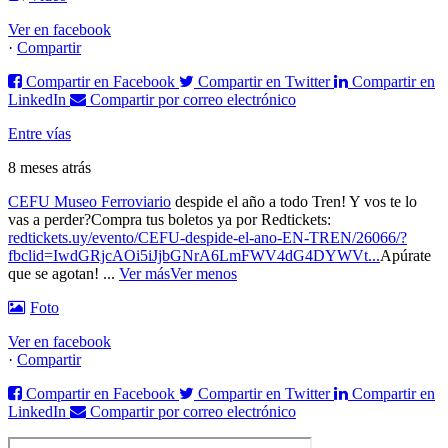
Ver en facebook
·
Compartir
Compartir en Facebook
Compartir en Twitter
Compartir en
LinkedIn
Compartir por correo electrónico
Entre vías
8 meses atrás
CEFU Museo Ferroviario
despide el año a todo Tren! Y vos te lo
vas a perder?
Compra tus boletos ya por Redtickets:
redtickets.uy/evento/CEFU-despide-el-ano-EN-TREN/26066/?
fbclid=IwdGRjcAOi5iJjbGNrA6LmFWV4dG4DYWVt...
Apúrate
que se agotan!
...
Ver más
Ver menos
Foto
Ver en facebook
·
Compartir
Compartir en Facebook
Compartir en Twitter
Compartir en
LinkedIn
Compartir por correo electrónico