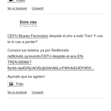
Ver en facebook
·
Compartir
Entre vías
8 meses atrás
CEFU Museo Ferroviario
despide el año a todo Tren! Y vos
te lo vas a perder?
Compra tus boletos ya por Redtickets:
redtickets.uy/evento/CEFU-despide-el-ano-EN-
TREN/26066/?
fbclid=IwdGRjcAOi5iJjbGNrA6LmFWV4dG4DYWVt...
Apúrate que se agotan!
Foto
Ver en facebook
·
Compartir