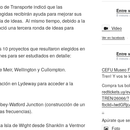
o de Transporte indicó que las
Entre 
egidas recibirán ayuda para mejorar sus
8 meses 
a de ideas. Al mismo tiempo, debido a la
ció una tercera ronda de ideas para
Video
Ver en facebook
·
 10 proyectos que resultaron elegidos en
Entre 
nes para ser estudiados en detalle:
8 meses 
e Meir, Wellington y Cullompton.
CEFU Museo Fe
Tren! Y vos te 
ación en Lydeway para acceder a la
Compra tus bol
redtickets.uy/
TREN/26066/?
bbey-Watford Junction (construcción de un
fbclid=IwdGR
..
as frecuencias).
Apúrate que se
a Isla de Wight desde Shanklin a Ventnor
Foto