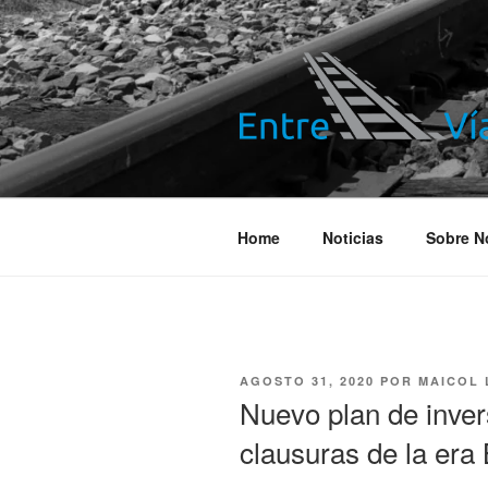
Saltar
al
contenido
ENTRE VÍA
Información ferroviaria
Home
Noticias
Sobre N
PUBLICADO
AGOSTO 31, 2020
POR
MAICOL
EL
Nuevo plan de inver
clausuras de la era