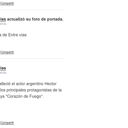
Compartir
vías
actualizó su foto de portada.
atrás
a de Entre vías
Compartir
vías
atrás
alleció el actor argentino Hector
 los principales protagonistas de la
aya "Corazón de Fuego".
Compartir