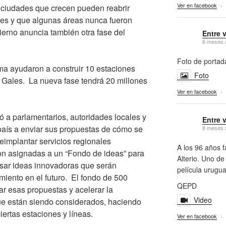
Ver en facebook
·
ciudades que crecen pueden reabrir
tes y que algunas áreas nunca fueron
obierno anuncia también otra fase del
Entre 
6 meses 
Foto de portad
ma ayudaron a construir 10 estaciones
Foto
y Gales. La nueva fase tendrá 20 millones
Ver en facebook
·
tó a parlamentarios, autoridades locales y
Entre 
país a enviar sus propuestas de cómo se
8 meses 
reimplantar servicios regionales
A los 96 años f
on asignadas a un “Fondo de ideas” para
Alterio. Uno de
sar ideas innovadoras que serán
película urugu
iento en el futuro. El fondo de 500
QEPD
ar esas propuestas y acelerar la
Video
e están siendo considerados, haciendo
iertas estaciones y líneas.
Ver en facebook
·