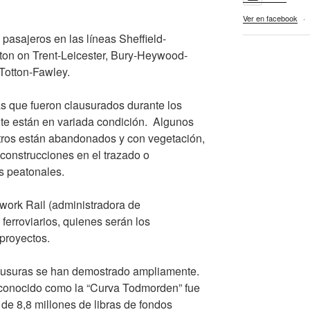
Ver en facebook
·
pasajeros en las líneas Sheffield-
urton on Trent-Leicester, Bury-Heywood-
 Totton-Fawley.
as que fueron clausurados durante los
te están en variada condición. Algunos
otros están abandonados y con vegetación,
 construcciones en el trazado o
as peatonales.
twork Rail (administradora de
 ferroviarios, quienes serán los
proyectos.
clausuras se han demostrado ampliamente.
, conocido como la “Curva Todmorden” fue
 de 8,8 millones de libras de fondos