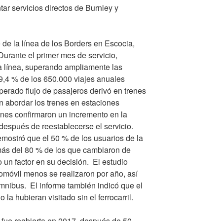
ar servicios directos de Burnley y
 de la línea de los Borders en Escocia,
urante el primer mes de servicio,
a línea, superando ampliamente las
19,4 % de los 650.000 viajes anuales
erado flujo de pasajeros derivó en trenes
n abordar los trenes en estaciones
nes confirmaron un incremento en la
 después de reestablecerse el servicio.
mostró que el 50 % de los usuarios de la
 más del 80 % de los que cambiaron de
mo un factor en su decisión. El estudio
omóvil menos se realizaron por año, así
nibus. El informe también indicó que el
 la hubieran visitado sin el ferrocarril.
n fue reabierta en 2017, después de 50