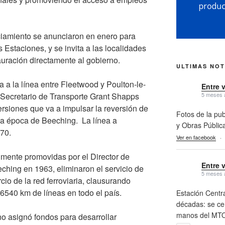
nciamiento se anunciaron en enero para
Estaciones, y se invita a las localidades
auración directamente al gobierno.
ULTIMAS NOT
a a la línea entre Fleetwood y Poulton-le-
Entre 
5 meses 
 Secretario de Transporte Grant Shapps
rsiones que va a impulsar la reversión de
Fotos de la pub
 la época de Beeching. La línea a
y Obras Públic
70.
Ver en facebook
·
almente promovidas por el Director de
Entre 
eching en 1963, eliminaron el servicio de
5 meses 
cio de la red ferroviaria, clausurando
540 km de líneas en todo el país.
Estación Centra
décadas: se cer
manos del MTO
no asignó fondos para desarrollar