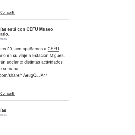
Compartir
vías
está con CEFU Museo
ario.
atrás
ernes 20, acompañamos a
CEFU
rio
en su viaje a Estación Migues.
án adelante distintas actividades
de semana.
com/share/1Ae8gQJJA4/
Compartir
vías
atrás