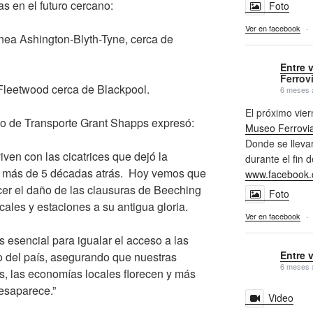
as en el futuro cercano:
Foto
Ver en facebook
·
línea Ashington-Blyth-Tyne, cerca de
Entre 
Ferrovi
-Fleetwood cerca de Blackpool.
6 meses 
El próximo vi
io de Transporte Grant Shapps expresó:
Museo Ferrovia
Donde se llevar
en con las cicatrices que dejó la
durante el fin 
ce más de 5 décadas atrás. Hoy vemos que
www.facebook.
cer el daño de las clausuras de Beeching
Foto
locales y estaciones a su antigua gloria.
Ver en facebook
·
es esencial para igualar el acceso a las
Entre 
o del país, asegurando que nuestras
6 meses 
s, las economías locales florecen y más
esaparece.”
Video