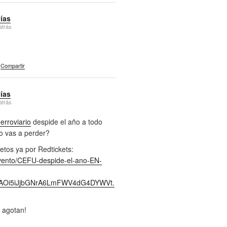
vías
atrás
Compartir
vías
atrás
rroviario
despide el año a todo
lo vas a perder?
etos ya por Redtickets:
evento/CEFU-despide-el-ano-EN-
jcAOi5iJjbGNrA6LmFWV4dG4DYWVt.
 agotan!