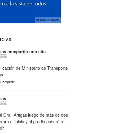
ICIAS
vías
compartió una cita.
atrás
licación de Ministerio de Transporte
as
Compartir
vías
atrás
l Gral. Artigas luego de más de dos
rará el juicio y el predio pasará a
P.