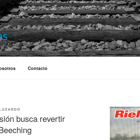
S
osotros
Contacto
 LUZARDO
sión busca revertir
 Beeching