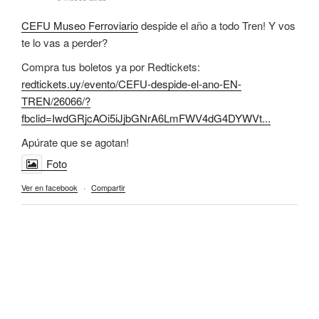
CEFU Museo Ferroviario
despide el año a todo Tren! Y vos
te lo vas a perder?
Compra tus boletos ya por Redtickets:
redtickets.uy/evento/CEFU-despide-el-ano-EN-
TREN/26066/?
fbclid=IwdGRjcAOi5iJjbGNrA6LmFWV4dG4DYWVt...
Apúrate que se agotan!
Foto
Ver en facebook
·
Compartir