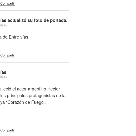
Compartir
vías
actualizó su foto de portada.
atrás
a de Entre vías
Compartir
vías
atrás
alleció el actor argentino Hector
 los principales protagonistas de la
aya "Corazón de Fuego".
Compartir