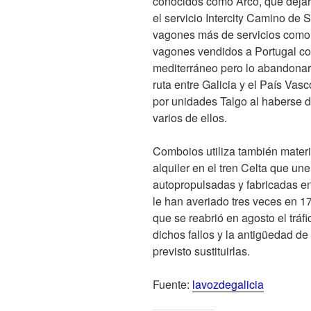
conocidos como Arco, que dejar
el servicio Intercity Camino de 
vagones más de servicios como pr
vagones vendidos a Portugal co
mediterráneo pero lo abandonar
ruta entre Galicia y el País Vas
por unidades Talgo al haberse d
varios de ellos.
Comboios utiliza también mater
alquiler en el tren Celta que u
autopropulsadas y fabricadas en
le han averiado tres veces en 1
que se reabrió en agosto el tráf
dichos fallos y la antigüedad d
previsto sustituirlas.
Fuente:
lavozdegalicia