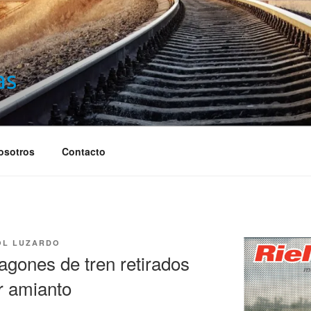
S
osotros
Contacto
OL LUZARDO
agones de tren retirados
ar amianto