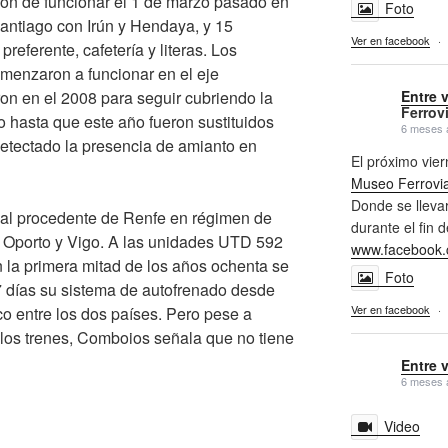
on de funcionar el 1 de marzo pasado en
Foto
Santiago con Irún y Hendaya, y 15
Ver en facebook
·
eferente, cafetería y literas. Los
menzaron a funcionar en el eje
Entre 
on en el 2008 para seguir cubriendo la
Ferrovi
co hasta que este año fueron sustituidos
6 meses 
etectado la presencia de amianto en
El próximo vi
Museo Ferrovia
Donde se llevar
ial procedente de Renfe en régimen de
durante el fin 
ne Oporto y Vigo. A las unidades UTD 592
www.facebook.
 la primera mitad de los años ochenta se
Foto
7 días su sistema de autofrenado desde
Ver en facebook
·
ico entre los dos países. Pero pese a
e los trenes, Comboios señala que no tiene
Entre 
6 meses 
Video