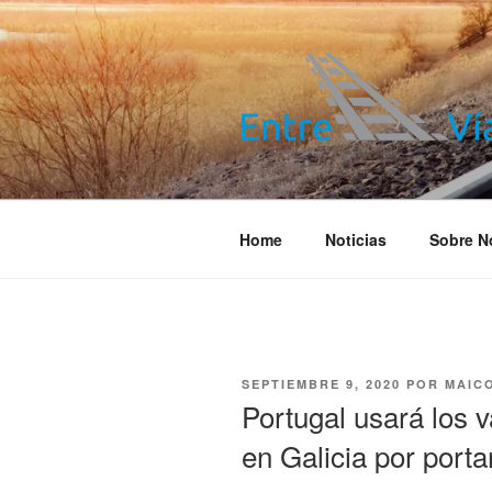
Saltar
al
contenido
ENTRE VÍA
Información ferroviaria
Home
Noticias
Sobre N
PUBLICADO
SEPTIEMBRE 9, 2020
POR
MAIC
EL
Portugal usará los v
en Galicia por port