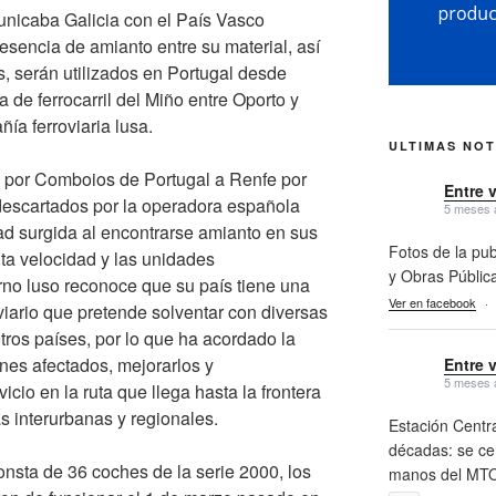
unicaba Galicia con el País Vasco
resencia de amianto entre su material, así
, serán utilizados en Portugal desde
ea de ferrocarril del Miño entre Oporto y
ía ferroviaria lusa.
ULTIMAS NOT
 por Comboios de Portugal a Renfe por
Entre 
 descartados por la operadora española
5 meses 
dad surgida al encontrarse amianto en sus
Fotos de la pub
alta velocidad y las unidades
y Obras Públic
rno luso reconoce que su país tiene una
Ver en facebook
·
viario que pretende solventar con diversas
ros países, por lo que ha acordado la
ones afectados, mejorarlos y
Entre 
5 meses 
cio en la ruta que llega hasta la frontera
as interurbanas y regionales.
Estación Centra
décadas: se cer
nsta de 36 coches de la serie 2000, los
manos del MTO