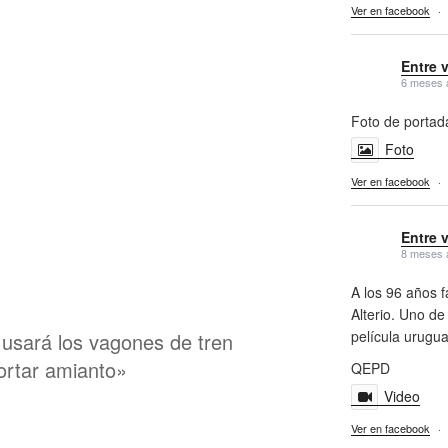
Ver en facebook
·
Entre 
6 meses 
Foto de portad
Foto
Ver en facebook
·
Entre 
8 meses 
A los 96 años f
Alterio. Uno de
película urugu
 usará los vagones de tren
portar amianto»
QEPD
Video
Ver en facebook
·