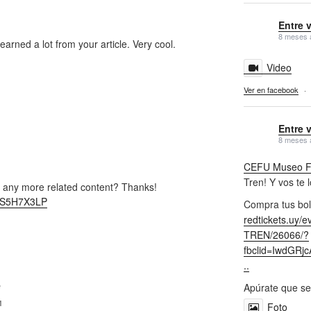
Entre 
8 meses 
earned a lot from your article. Very cool.
Video
Ver en facebook
·
Entre 
8 meses 
CEFU Museo Fe
Tren! Y vos te 
re any more related content? Thanks!
ef=S5H7X3LP
Compra tus bol
redtickets.uy/
TREN/26066/?
fbclid=IwdGR
..
e
Apúrate que se
M
Foto