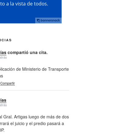
ICIAS
vías
compartió una cita.
atrás
licación de Ministerio de Transporte
as
Compartir
vías
atrás
l Gral. Artigas luego de más de dos
rará el juicio y el predio pasará a
P.