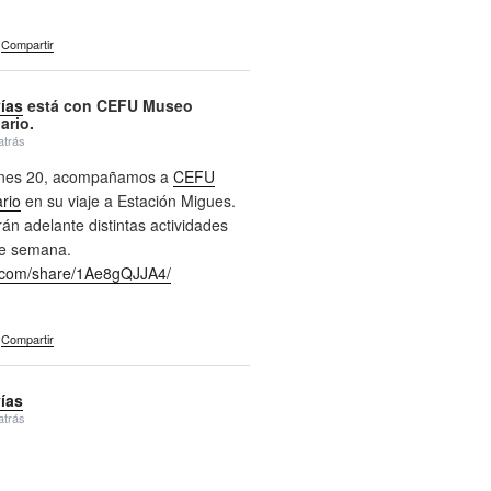
Compartir
vías
está con CEFU Museo
ario.
atrás
ernes 20, acompañamos a
CEFU
rio
en su viaje a Estación Migues.
án adelante distintas actividades
de semana.
com/share/1Ae8gQJJA4/
Compartir
vías
atrás