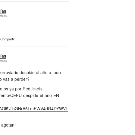
vías
atrás
Compartir
vías
atrás
rroviario
despide el año a todo
lo vas a perder?
etos ya por Redtickets:
evento/CEFU-despide-el-ano-EN-
jcAOi5iJjbGNrA6LmFWV4dG4DYWVt.
 agotan!