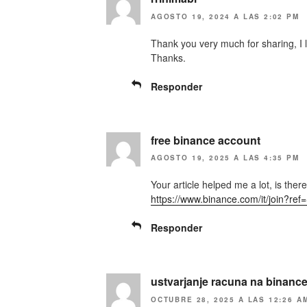
e
S
a
e
AGOSTO 19, 2024 A LAS 2:02 PM
b
a
r
b
e
r
Thank you very much for sharing, I l
e
e
Thanks.
n
e
u
n
n
u
a
n
Responder
v
a
e
v
n
e
t
n
a
t
n
a
free binance account
a
n
n
a
AGOSTO 19, 2025 A LAS 4:35 PM
u
n
e
u
v
e
Your article helped me a lot, is the
a
v
https://www.binance.com/it/join?r
)
a
)
Responder
ustvarjanje racuna na binanc
OCTUBRE 28, 2025 A LAS 12:26 A