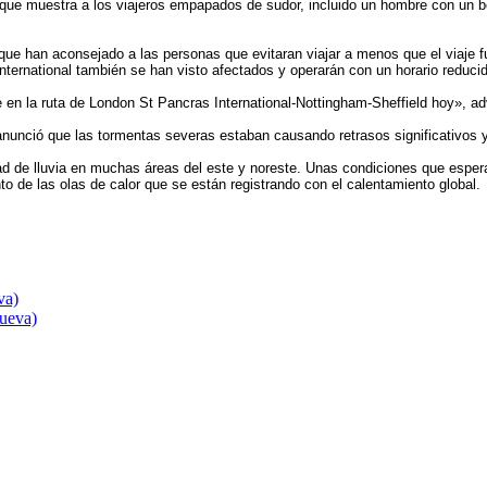
res que muestra a los viajeros empapados de sudor, incluido un hombre con u
ue han aconsejado a las personas que evitaran viajar a menos que el viaje f
ternational también se han visto afectados y operarán con un horario reduci
en la ruta de London St Pancras International-Nottingham-Sheffield hoy», ad
 anunció que las tormentas severas estaban causando retrasos significativos 
d de lluvia en muchas áreas del este y noreste. Unas condiciones que espera
o de las olas de calor que se están registrando con el calentamiento global.
va)
nueva)