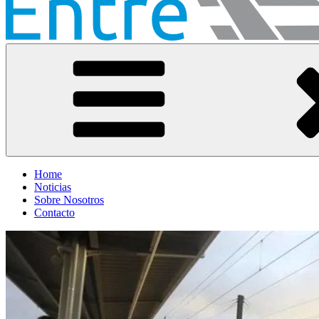
Entre Vías
Información ferroviaria
Home
Noticias
Sobre Nosotros
Contacto