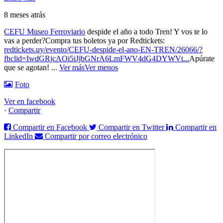
8 meses atrás
CEFU Museo Ferroviario
despide el año a todo Tren! Y vos te lo
vas a perder?
Compra tus boletos ya por Redtickets:
redtickets.uy/evento/CEFU-despide-el-ano-EN-TREN/26066/?
fbclid=IwdGRjcAOi5iJjbGNrA6LmFWV4dG4DYWVt...
Apúrate
que se agotan!
...
Ver más
Ver menos
Foto
Ver en facebook
·
Compartir
Compartir en Facebook
Compartir en Twitter
Compartir en
LinkedIn
Compartir por correo electrónico