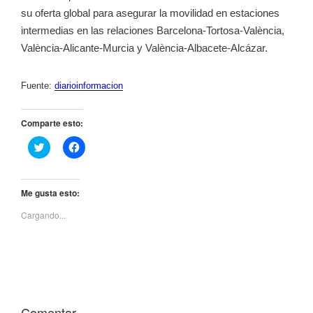
su oferta global para asegurar la movilidad en estaciones
intermedias en las relaciones Barcelona-Tortosa-València,
València-Alicante-Murcia y València-Albacete-Alcázar.
Fuente:
diarioinformacion
Comparte esto:
H
H
a
a
z
z
c
c
l
l
i
i
Me gusta esto:
c
c
p
p
Cargando...
a
a
r
r
a
a
c
c
o
o
m
m
p
p
a
a
r
r
t
t
i
i
Comentar