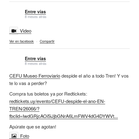
Entre vías
8 meses atrás
Video
Ver en facebook
·
Compartir
Entre vías
8 meses atrás
CEFU Museo Ferroviario
despide el año a todo Tren! Y vos
te lo vas a perder?
Compra tus boletos ya por Redtickets:
redtickets.uy/evento/CEFU-despide-el-ano-EN-
TREN/26066/?
fbclid=IwdGRjcAOi5iJjbGNrA6LmFWV4dG4DYWVt...
Apúrate que se agotan!
Foto