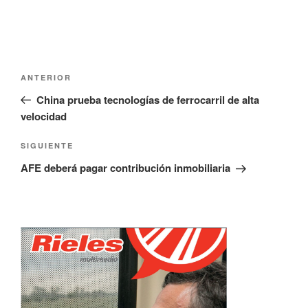
)
a
)
Navegación
Entrada
ANTERIOR
de
anterior:
China prueba tecnologías de ferrocarril de alta
entradas
velocidad
Siguiente
SIGUIENTE
entrada
AFE deberá pagar contribución inmobiliaria