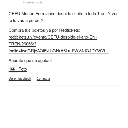
8 meses atrás
CEFU Museo Ferroviario
despide el año a todo Tren! Y vos
te lo vas a perder?
Compra tus boletos ya por Redtickets:
redtickets.uy/evento/CEFU-despide-el-ano-EN-
TREN/26066/?
fbclid=IwdGRjcAOi5iJjbGNrA6LmFWV4dG4DYWVt...
Apúrate que se agotan!
Foto
Ver en facebook
·
Compartir