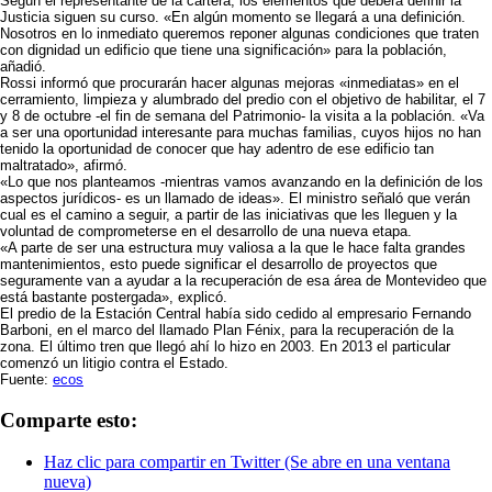
Según el representante de la cartera, los elementos que deberá definir la
Justicia siguen su curso. «En algún momento se llegará a una definición.
Nosotros en lo inmediato queremos reponer algunas condiciones que traten
con dignidad un edificio que tiene una significación» para la población,
añadió.
Rossi informó que procurarán hacer algunas mejoras «inmediatas» en el
cerramiento, limpieza y alumbrado del predio con el objetivo de habilitar, el 7
y 8 de octubre -el fin de semana del Patrimonio- la visita a la población. «Va
a ser una oportunidad interesante para muchas familias, cuyos hijos no han
tenido la oportunidad de conocer que hay adentro de ese edificio tan
maltratado», afirmó.
«Lo que nos planteamos -mientras vamos avanzando en la definición de los
aspectos jurídicos- es un llamado de ideas». El ministro señaló que verán
cual es el camino a seguir, a partir de las iniciativas que les lleguen y la
voluntad de comprometerse en el desarrollo de una nueva etapa.
«A parte de ser una estructura muy valiosa a la que le hace falta grandes
mantenimientos, esto puede significar el desarrollo de proyectos que
seguramente van a ayudar a la recuperación de esa área de Montevideo que
está bastante postergada», explicó.
El predio de la Estación Central había sido cedido al empresario Fernando
Barboni, en el marco del llamado Plan Fénix, para la recuperación de la
zona. El último tren que llegó ahí lo hizo en 2003. En 2013 el particular
comenzó un litigio contra el Estado.
Fuente:
ecos
Comparte esto:
Haz clic para compartir en Twitter (Se abre en una ventana
nueva)