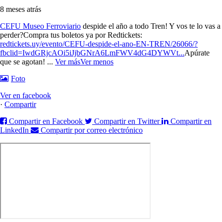
8 meses atrás
CEFU Museo Ferroviario
despide el año a todo Tren! Y vos te lo vas a
perder?
Compra tus boletos ya por Redtickets:
redtickets.uy/evento/CEFU-despide-el-ano-EN-TREN/26066/?
fbclid=IwdGRjcAOi5iJjbGNrA6LmFWV4dG4DYWVt...
Apúrate
que se agotan!
...
Ver más
Ver menos
Foto
Ver en facebook
·
Compartir
Compartir en Facebook
Compartir en Twitter
Compartir en
LinkedIn
Compartir por correo electrónico