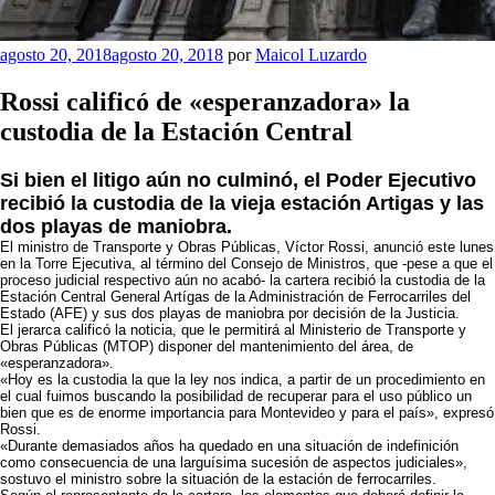
Publicado
agosto 20, 2018
agosto 20, 2018
por
Maicol Luzardo
el
Rossi calificó de «esperanzadora» la
custodia de la Estación Central
Si bien el litigo aún no culminó, el Poder Ejecutivo
recibió la custodia de la vieja estación Artigas y las
dos playas de maniobra.
El ministro de Transporte y Obras Públicas, Víctor Rossi, anunció este lunes
en la Torre Ejecutiva, al término del Consejo de Ministros, que -pese a que el
proceso judicial respectivo aún no acabó- la cartera recibió la custodia de la
Estación Central General Artígas de la Administración de Ferrocarriles del
Estado (AFE) y sus dos playas de maniobra por decisión de la Justicia.
El jerarca calificó la noticia, que le permitirá al Ministerio de Transporte y
Obras Públicas (MTOP) disponer del mantenimiento del área, de
«esperanzadora».
«Hoy es la custodia la que la ley nos indica, a partir de un procedimiento en
el cual fuimos buscando la posibilidad de recuperar para el uso público un
bien que es de enorme importancia para Montevideo y para el país», expresó
Rossi.
«Durante demasiados años ha quedado en una situación de indefinición
como consecuencia de una larguísima sucesión de aspectos judiciales»,
sostuvo el ministro sobre la situación de la estación de ferrocarriles.