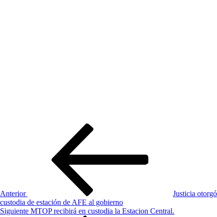
Navegación
Entrada
anterior:
de
entradas
Anterior
Justicia otorgó
custodia de estación de AFE al gobierno
Siguiente
Siguiente
MTOP recibirá en custodia la Estacion Central.