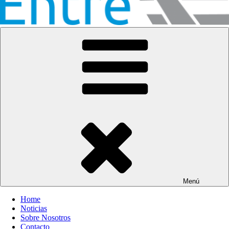
Entre Vías
Información ferroviaria
Menú
Home
Noticias
Sobre Nosotros
Contacto