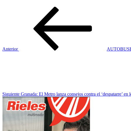
Navegación
Entrada
anterior:
de
entradas
Anterior
AUTOBUSE
Siguiente
entrada
Siguiente
Granada: El Metro lanza consejos contra el ‘despatarre’ en l