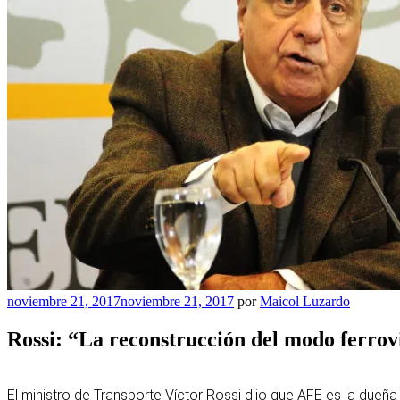
Publicado
noviembre 21, 2017
noviembre 21, 2017
por
Maicol Luzardo
el
Rossi: “La reconstrucción del modo ferrovi
El ministro de Transporte Víctor Rossi dijo que AFE es la dueña d