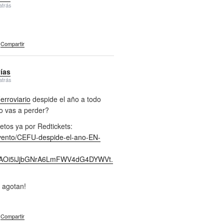
atrás
Compartir
vías
atrás
rroviario
despide el año a todo
lo vas a perder?
etos ya por Redtickets:
evento/CEFU-despide-el-ano-EN-
jcAOi5iJjbGNrA6LmFWV4dG4DYWVt.
 agotan!
Compartir