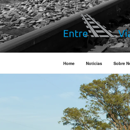
Saltar
al
contenido
ENTRE VÍA
Información ferroviaria
Home
Noticias
Sobre N