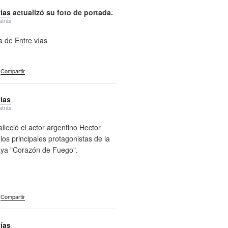
vías
actualizó su foto de portada.
atrás
a de Entre vías
Compartir
vías
atrás
alleció el actor argentino Hector
 los principales protagonistas de la
aya "Corazón de Fuego".
Compartir
vías