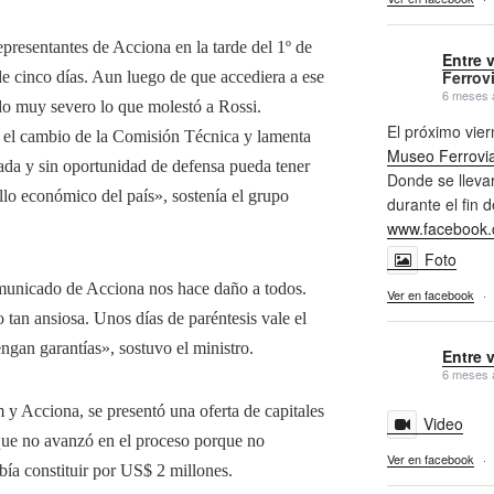
epresentantes de Acciona en la tarde del 1º de
Entre 
Ferrovi
 de cinco días. Aun luego de que accediera a ese
6 meses 
o muy severo lo que molestó a Rossi.
El próximo vi
e el cambio de la Comisión Técnica y lamenta
Museo Ferrovia
ada y sin oportunidad de defensa pueda tener
Donde se llevar
llo económico del país», sostenía el grupo
durante el fin 
www.facebook.
Foto
omunicado de Acciona nos hace daño a todos.
Ver en facebook
·
tan ansiosa. Unos días de paréntesis vale el
tengan garantías», sostuvo el ministro.
Entre 
6 meses 
 Acciona, se presentó una oferta de capitales
Video
 no avanzó en el proceso porque no
Ver en facebook
·
ebía constituir por US$ 2 millones.