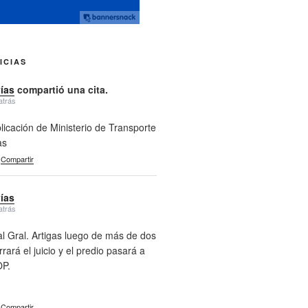
ICIAS
vías
compartió una cita.
atrás
licación de Ministerio de Transporte
as
Compartir
vías
atrás
l Gral. Artigas luego de más de dos
rará el juicio y el predio pasará a
P.
Compartir