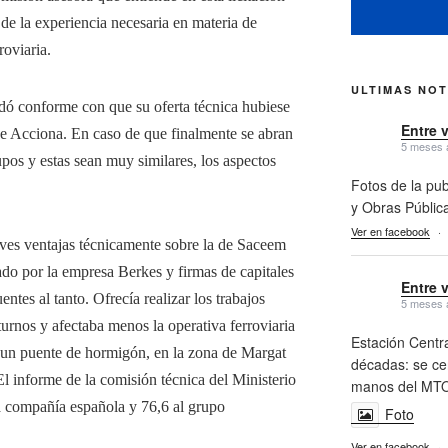
de la experiencia necesaria en materia de
roviaria.
ULTIMAS NOT
ó conforme con que su oferta técnica hubiese
Entre 
de Acciona. En caso de que finalmente se abran
5 meses 
pos y estas sean muy similares, los aspectos
Fotos de la pub
y Obras Públic
Ver en facebook
·
eves ventajas técnicamente sobre la de Saceem
ado por la empresa Berkes y firmas de capitales
Entre 
entes al tanto. Ofrecía realizar los trabajos
5 meses 
 turnos y afectaba menos la operativa ferroviaria
Estación Centra
 un puente de hormigón, en la zona de Margat
décadas: se cer
l informe de la comisión técnica del Ministerio
manos del MTO
la compañía española y 76,6 al grupo
Foto
Ver en facebook
·