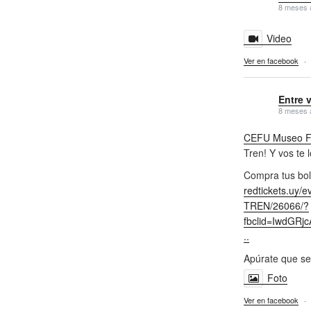
8 meses 
Video
Ver en facebook
·
Entre 
8 meses 
CEFU Museo Fe
Tren! Y vos te 
Compra tus bol
redtickets.uy/
TREN/26066/?
fbclid=IwdGR
..
Apúrate que se
Foto
Ver en facebook
·