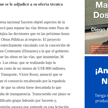
e se le adjudicó a su oferta técnica
resa nacional Saceem objetó aspectos de la
có para reparar las vías férreas entre Paso de
jiza las decisiones que en las próximas horas
 Obras Públicas al respecto. El proyecto
 estrechamente vinculado con la concreción de
en Centenario (Durazno) a la que el gobierno
ue las obras en las vías, que insumirían 36
 Las obras, que se realizarán bajo la
un costo de no menos de US$ 800 millones.
 Transporte, Víctor Rossi, anunció que se
que el consorcio encabezado por la española
 de que su oferta fuese descartada lo que
lta de transparencia. Transcurrido ese plazo se
alificado grupo liderado por Saceem y,
isión asesora que entiende en esta licitación