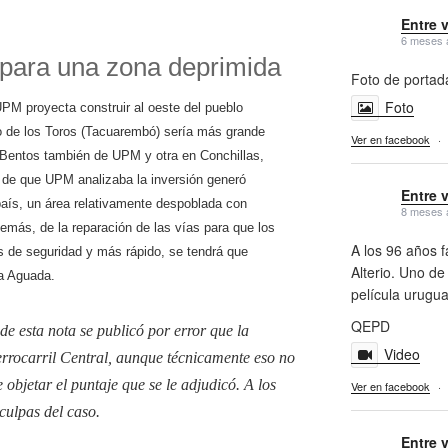
Entre 
6 meses 
 para una zona deprimida
Foto de portad
Foto
UPM proyecta construir al oeste del pueblo
o de los Toros (Tacuarembó) sería más grande
Ver en facebook
·
 Bentos también de UPM y otra en Conchillas,
6 de que UPM analizaba la inversión generó
Entre 
país, un área relativamente despoblada con
8 meses 
emás, de la reparación de las vías para que los
A los 96 años f
s de seguridad y más rápido, se tendrá que
Alterio. Uno de
la Aguada.
película urugu
QEPD
de esta nota se publicó por error que la
Video
Ferrocarril Central, aunque técnicamente eso no
e objetar el puntaje que se le adjudicó. A los
Ver en facebook
·
sculpas del caso.
Entre 