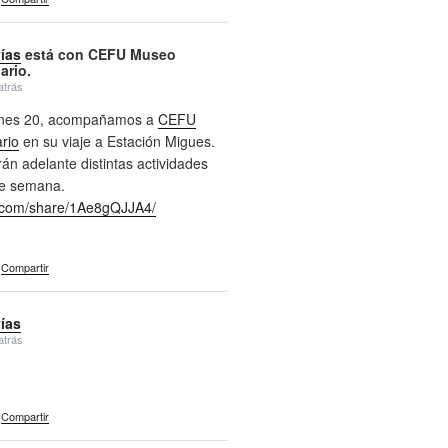
vías
está con CEFU Museo
ario.
atrás
ernes 20, acompañamos a
CEFU
rio
en su viaje a Estación Migues.
án adelante distintas actividades
de semana.
com/share/1Ae8gQJJA4/
Compartir
vías
atrás
Compartir