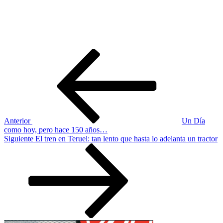
Navegación
Entrada
anterior:
de
entradas
Anterior
Un Día
como hoy, pero hace 150 años…
Siguiente
Siguiente
El tren en Teruel: tan lento que hasta lo adelanta un tractor
entrada