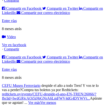
·
Compartir
Compartir en Facebook
Compartir en Twitter
Compartir en
LinkedIn
Compartir por correo electrónico
Entre vías
8 meses atrás
Video
Ver en facebook
·
Compartir
Compartir en Facebook
Compartir en Twitter
Compartir en
LinkedIn
Compartir por correo electrónico
Entre vías
8 meses atrás
CEFU Museo Ferroviario
despide el año a todo Tren! Y vos te lo
vas a perder?
Compra tus boletos ya por Redtickets:
redtickets.uy/evento/CEFU-despide-el-ano-EN-TREN/26066/?
fbclid=IwdGRjcAOi5iJjbGNrA6LmFWV4dG4DYWVt...
Apúrate
que se agotan!
...
Ver más
Ver menos