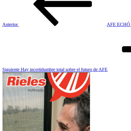
entradas
Anterior
AFE ECHÓ
Siguiente
entrada
Siguiente
Hay incertidumbre total sobre el futuro de AFE