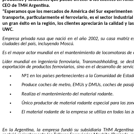
CEO de TMH Argentina.
“Esperamos que los mercados de América del Sur experimenten u
transporte, particularmente el ferroviario, es el sector industri
un gran éxito en la región, los clientes apreciarán la calidad y 
UWC.
Empresa privada rusa que nació en el año 2002, su casa matriz es
ciudades del país, incluyendo Moscú.
Es el mayor actor mundial en el mantenimiento de locomotoras de ca
Líder mundial en ingeniería ferroviaria, Transmashholding, se des
exportación de productos ferroviarios, sino en el desarrollo de servi
№1 en los países pertenecientes a la Comunidad de Estad
Produce coches de metro, EMUs y DMUs, coches de pasajero
Realiza el mantenimiento del material rodante.
Único productor de material rodante especial para las zon
El material rodante de la empresa se utiliza en todas las 
En la Argentina, la empresa fundó su subsidiaria THM Argentin