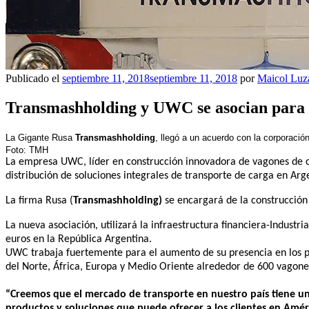
Publicado el
septiembre 11, 2018
septiembre 11, 2018
por
Maicol Luz
Transmashholding y UWC se asocian para i
La Gigante Rusa
Transmashholding
, llegó a un acuerdo con la corporació
Foto: TMH
La empresa UWC, líder en construcción innovadora de vagones de c
distribución de soluciones integrales de transporte de carga en Arg
La firma Rusa (
Transmashholding)
se encargará de la construcción
La nueva asociación, utilizará la infraestructura financiera-Indust
euros en la República Argentina.
UWC trabaja fuertemente para el aumento de su presencia en los pa
del Norte, África, Europa y Medio Oriente alrededor de 600 vagone
“Creemos que el mercado de transporte en nuestro país tiene un
productos y soluciones que puede ofrecer a los clientes en Amér