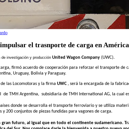
ardo
mpulsar el trasnporte de carga en América
n de investigación y producción
United Wagon Company
(UWC).
arga, firmó acuerdo de cooperación para reforzar el transporte de 
entina, Uruguay, Bolivia y Paraguay.
 de las Locomotoras y la firma
UWC
, será la encargada de la fabric
rial de TMH Argentina,
subsidiaria de TMH International AG, la cual
íses donde se desarrolla el transporte ferroviario y se utiliza mat
s y 200 conjuntos de piezas fundidas para vagones de carga.
 gran futuro, al igual que en todo el continente sudamericano. Tr
ica del Sur. Nos complace darle la bienvenida a nuestro nuevo so