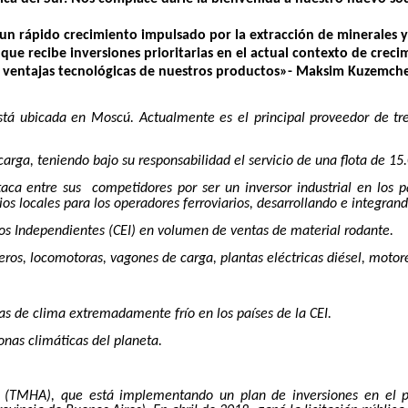
n rápido crecimiento impulsado por la extracción de minerales y
al que recibe inversiones prioritarias en el actual contexto de cr
las ventajas tecnológicas de nuestros productos»-
Maksim Kuzemchen
tá ubicada en Moscú. Actualmente es el principal proveedor de trene
rga, teniendo bajo su responsabilidad el servicio de una flota de 15
taca entre sus competidores por ser un inversor industrial en los 
cios locales para los operadores ferroviarios, desarrollando e integran
os Independientes (CEI) en volumen de ventas de material rodante.
s, locomotoras, vagones de carga, plantas eléctricas diésel, motore
as de clima extremadamente frío en los países de la CEI.
zonas climáticas del planeta.
a (TMHA), que está implementando un plan de inversiones en el p