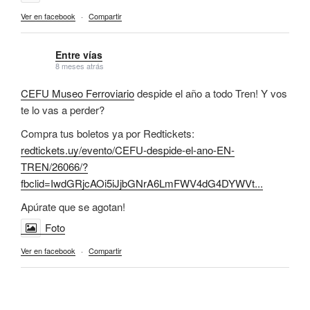
Ver en facebook
·
Compartir
Entre vías
8 meses atrás
CEFU Museo Ferroviario
despide el año a todo Tren! Y vos
te lo vas a perder?
Compra tus boletos ya por Redtickets:
redtickets.uy/evento/CEFU-despide-el-ano-EN-
TREN/26066/?
fbclid=IwdGRjcAOi5iJjbGNrA6LmFWV4dG4DYWVt...
Apúrate que se agotan!
Foto
Ver en facebook
·
Compartir