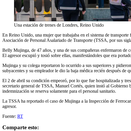
Una estación de trenes de Londres, Reino Unido
En Reino Unido, una mujer que trabajaba en el sistema de transporte fe
Asociación de Personal Asalariado de Transporte (TSSA, por sus sigla
Belly Mujinga, de 47 años, y una de sus compañeras enfermaron de cor
El agresor escupió y tosió sobre ellas, manifestándoles que era portad
Mujinga y su colega reportaron lo ocurrido a sus superiores y pidiero
subyacentes y su empleador le dio la baja médica recién después de qu
El 2 de abril su condición empeoró, por lo que fue hospitalizada y tres
secretario general de TSSA, Manuel Cortés, quien instó al Gobierno br
indemnización se reserva solamente para el personal sanitario.
La TSSA ha reportado el caso de Mujinga a la Inspección de Ferrocarrile
agresor.
Fuente:
RT
Comparte esto: