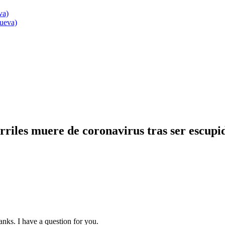
va)
nueva)
riles muere de coronavirus tras ser escupi
nks. I have a question for you.