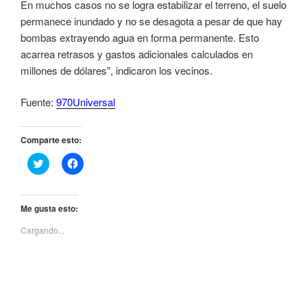
En muchos casos no se logra estabilizar el terreno, el suelo
permanece inundado y no se desagota a pesar de que hay
bombas extrayendo agua en forma permanente. Esto
acarrea retrasos y gastos adicionales calculados en
millones de dólares”, indicaron los vecinos.
Fuente:
970Universal
Comparte esto:
H
H
a
a
z
z
c
c
l
l
i
i
Me gusta esto:
c
c
p
p
Cargando...
a
a
r
r
a
a
c
c
o
o
m
m
p
p
a
a
r
r