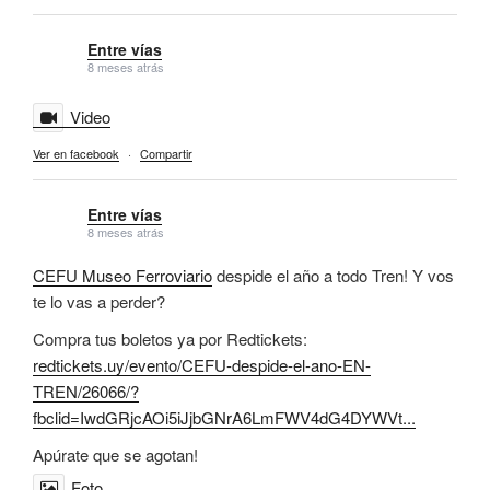
Entre vías
8 meses atrás
Video
Ver en facebook
·
Compartir
Entre vías
8 meses atrás
CEFU Museo Ferroviario
despide el año a todo Tren! Y vos
te lo vas a perder?
Compra tus boletos ya por Redtickets:
redtickets.uy/evento/CEFU-despide-el-ano-EN-
TREN/26066/?
fbclid=IwdGRjcAOi5iJjbGNrA6LmFWV4dG4DYWVt...
Apúrate que se agotan!
Foto