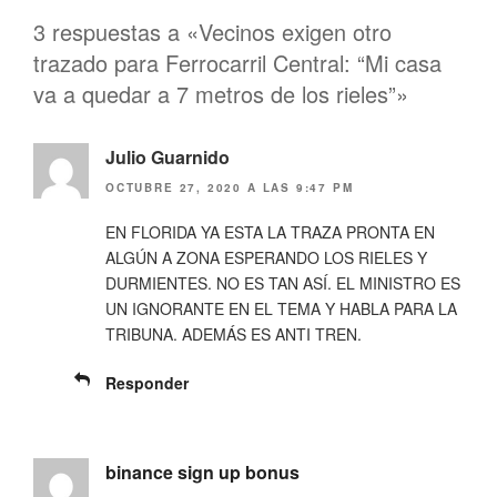
t
t
i
i
3 respuestas a «Vecinos exigen otro
r
r
e
e
trazado para Ferrocarril Central: “Mi casa
n
n
T
F
va a quedar a 7 metros de los rieles”»
w
a
i
c
t
e
t
b
e
Julio Guarnido
o
r
o
(
k
OCTUBRE 27, 2020 A LAS 9:47 PM
S
(
e
S
a
e
EN FLORIDA YA ESTA LA TRAZA PRONTA EN
b
a
r
b
ALGÚN A ZONA ESPERANDO LOS RIELES Y
e
r
DURMIENTES. NO ES TAN ASÍ. EL MINISTRO ES
e
e
n
e
UN IGNORANTE EN EL TEMA Y HABLA PARA LA
u
n
n
u
TRIBUNA. ADEMÁS ES ANTI TREN.
a
n
v
a
e
v
Responder
n
e
t
n
a
t
n
a
a
n
n
a
binance sign up bonus
u
n
e
u