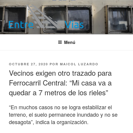
Saltar
al
contenido
ENTRE VÍAS
Información ferroviaria
Menú
PUBLICADO
OCTUBRE 27, 2020
POR
MAICOL LUZARDO
EL
Vecinos exigen otro trazado para
Ferrocarril Central: “Mi casa va a
quedar a 7 metros de los rieles”
“En muchos casos no se logra estabilizar el
terreno, el suelo permanece inundado y no se
desagota”, indica la organización.