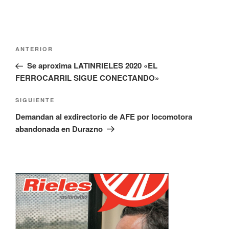
Navegación
Entrada
ANTERIOR
de
anterior:
Se aproxima LATINRIELES 2020 «EL
entradas
FERROCARRIL SIGUE CONECTANDO»
Siguiente
SIGUIENTE
entrada
Demandan al exdirectorio de AFE por locomotora
abandonada en Durazno