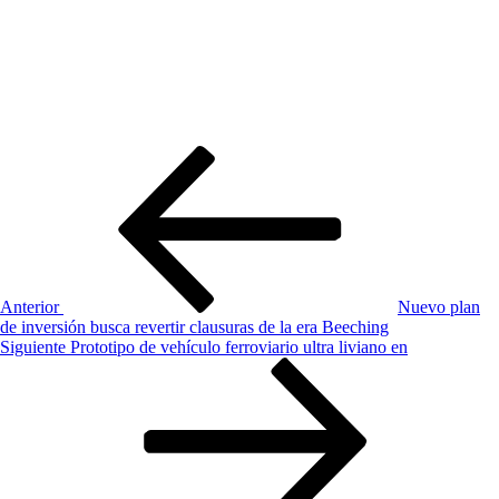
Navegación
Entrada
anterior:
de
entradas
Anterior
Nuevo plan
de inversión busca revertir clausuras de la era Beeching
Siguiente
Siguiente
Prototipo de vehículo ferroviario ultra liviano en
entrada