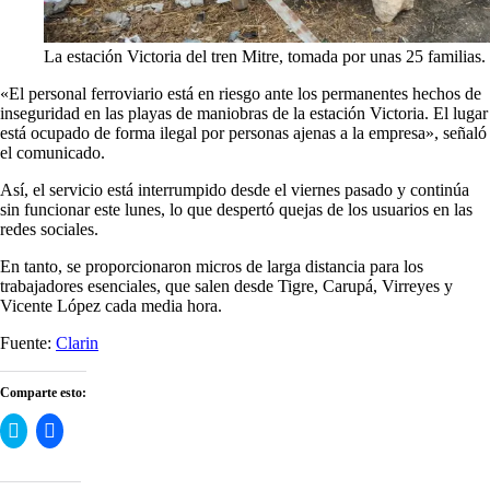
La estación Victoria del tren Mitre, tomada por unas 25 familias
«El personal ferroviario está en riesgo ante los permanentes hechos de
inseguridad en las playas de maniobras de la estación Victoria. El lugar
está ocupado de forma ilegal por personas ajenas a la empresa», señaló
el comunicado.
Así, el servicio está interrumpido desde el viernes pasado y continúa
sin funcionar este lunes, lo que despertó quejas de los usuarios en las
redes sociales.
En tanto, se proporcionaron micros de larga distancia para los
trabajadores esenciales, que salen desde Tigre, Carupá, Virreyes y
Vicente López cada media hora.
Fuente:
Clarin
Comparte esto:
Haz
Haz
clic
clic
para
para
compartir
compartir
en
en