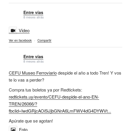
Entre vías
8 meses atrás
Video
Ver en facebook
·
Compartir
Entre vías
8 meses atrás
CEFU Museo Ferroviario
despide el año a todo Tren! Y vos
te lo vas a perder?
Compra tus boletos ya por Redtickets:
redtickets.uy/evento/CEFU-despide-el-ano-EN-
TREN/26066/?
fbclid=IwdGRjcAOi5iJjbGNrA6LmFWV4dG4DYWVt...
Apúrate que se agotan!
Foto