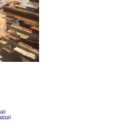
va)
nueva)