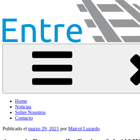
Entre Vías
Información ferroviaria
Home
Noticias
Sobre Nosotros
Contacto
Publicado el
marzo 29, 2021
por
Maicol Luzardo